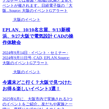
ナルデーでは各国・地域の式典と文化イ
ベントが催されます。日経電子版の「大
阪...Source: 大阪のイベントGアラート
大阪のイベント
EPLAN、10/10名古屋、9/13新横
浜、9/27
大阪
で電気設計 CADの操
作体験会
2024年9月14日 · イベント・セミナー ·
2024年9月11日号, CAD, EPLAN.Source:
大阪のイベントGアラート
大阪のイベント
今週末どこ行く？
大阪
で見つけた
お得＆楽しい
イベント
3選！
2025年6月に、大阪市内で実施される3つ
のイベントをご紹介。友だちや家族と一