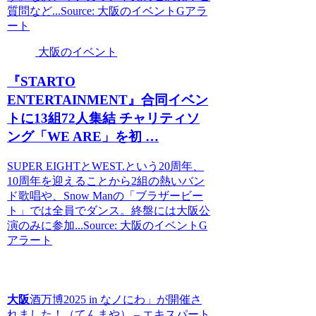
質問など...Source: 大阪のイベントGアラ
ート
大阪のイベント
『STARTO
ENTERTAINMENT』合同
イベン
ト
に13組72人集結 チャリティソ
ング「WE ARE」を初 …
SUPER EIGHTとWEST.という20周年、
10周年を迎えることから2組の熱いバン
ド歌唱や、Snow Manの「ブラザービー
ト」では全員でダンス。終盤には大阪公
演のみに参加...Source: 大阪のイベントG
アラート
大阪
酒万博2025 in なノにわ」が開催さ
れました！（てんまや） – エキスパート