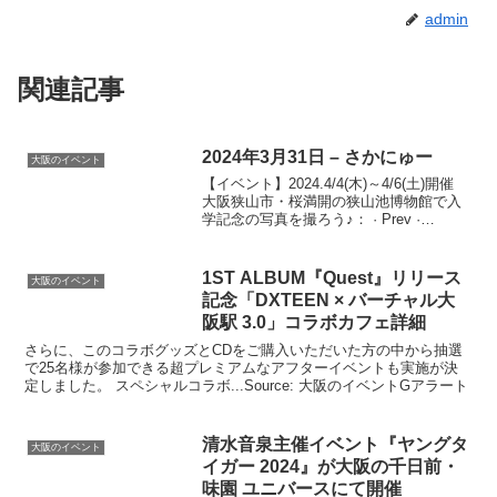
admin
関連記事
2024年3月31日 – さかにゅー
大阪のイベント
【イベント】2024.4/4(木)～4/6(土)開催
大阪狭山市・桜満開の狭山池博物館で入
学記念の写真を撮ろう♪： · Prev ·
Next.Source: 大阪のイベントGアラート
1ST ALBUM『Quest』リリース
大阪のイベント
記念「DXTEEN × バーチャル
大
阪
駅 3.0」コラボカフェ詳細
さらに、このコラボグッズとCDをご購入いただいた方の中から抽選
で25名様が参加できる超プレミアムなアフターイベントも実施が決
定しました。 スペシャルコラボ...Source: 大阪のイベントGアラート
清水音泉主催
イベント
『ヤングタ
大阪のイベント
イガー 2024』が
大阪
の千日前・
味園 ユニバースにて開催