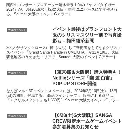
関西のコンサートプロモーター清水音泉主催の『ヤングタイガー
2024』が、3月20日(水・祝)に大阪・味園 ユニバースにて開催され
る。Source: 大阪のイベントGアラート
イベント
最後はグランフロント
大
大阪のイベント
阪
のクリスマスツリー前で写真撮
影も – 梅田経済新聞
300人がサンタクロースに扮（ふん）して来街者をもてなすクリスマ
スイベント「Grand Santa Parade in UMEKITA」が12月19日、大阪
駅北地区のうめきたエリアで...Source: 大阪のイベントGアラート
【東京都＆
大阪
府】購入特典も！
大阪のイベント
Netflixシリーズ『幽 遊 白書』
POP UP STORE開催
なんばマルイ3Fイベントスペースには、2024年2月10日(土)～18日
(日)の期間、登場する。 商品ラインナップ 。 販売される商品は、
「アクリルスタンド」各1,650円(...Source: 大阪のイベントGアラー
ト
【6/28(土)G
大阪
戦】SANGA
大阪のイベント
CREW限定ホームゲーム
イベント
参加者募集のお知らせ