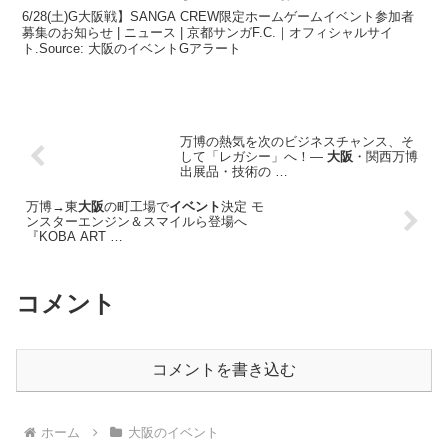
6/28(土)G大阪戦】SANGA CREW限定ホームゲームイベント参加者
募集のお知らせ | ニュース | 京都サンガF.C.｜オフィシャルサイ
ト.Source: 大阪のイベントGアラート
万博の熱気を次のビジネスチャンス、そ
して「レガシー」へ！―
大阪
・関西万博
出展品・技術の …
万博→東
大阪
の町工場で
イベント
決定 モ
ンスターエンジン＆スマイルら登場へ
『KOBA ART …
コメント
コメントを書き込む
ホーム
大阪のイベント