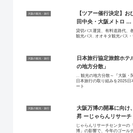
【ツアー催行決定】おひと
大阪の観光・旅行
田中央・
大阪
メトロ …
貸切バス運賃、有料道路代、各
観光バス. オオキタ観光バス・千
日本旅行協定旅館ホテル
大阪の観光・旅行
の地方分散」
... 観光の地方分散～『大
日本旅行の取り組みを2025日本
ート
大阪
万博の開幕に向け
大阪の観光・旅行
昇 ーじゃらんリサーチ
じゃらんリサーチセンターの「
博」の影響で、今年のゴールデン