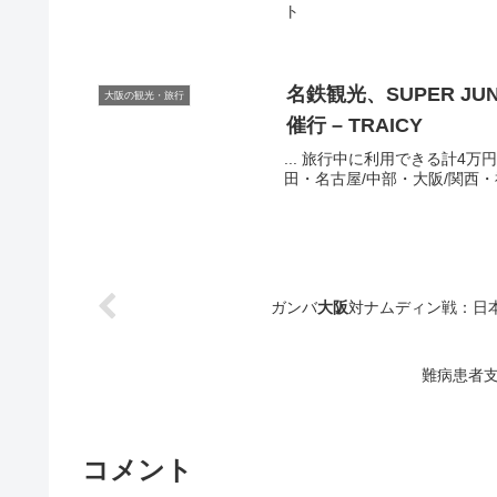
ト
名鉄
観光
、SUPER 
大阪の観光・旅行
催行 – TRAICY
... 旅行中に利用できる計4
田・名古屋/中部・大阪/関西・福
ガンバ
大阪
対ナムディン戦：日本に
難病患者支
コメント