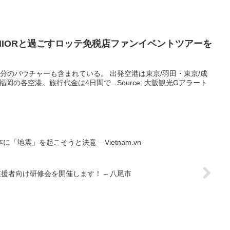
JUNIORと過ごすロッテ免税店ファンイベントツアーを
万円分のバウチャーも含まれている。 出発空港は東京/羽田・東京/成
岡の各空港。旅行代金は4日間で...Source: 大阪観光Gアラート
「地震」を起こそうと決意 – Vietnam.vn
援者向け研修会を開催します！ – 八尾市