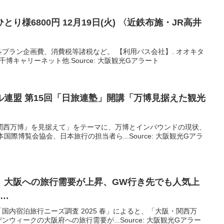
り様6800円 12月19日(火) 〈近鉄布施・JR高井
プラン企画費、消費税等諸税など。 【利用バス会社】. オオキタ
博キャリーネット他.Source: 大阪観光Gアラート
連盟 第15回「日旅連塾」開講「万博見据えた
観光
阪・関西万博』を見据えて」をテーマに、万博とインバウンドの現状、
国際博覧会協会、日本旅行の担当者ら...Source: 大阪観光Gアラ
、
大阪
への旅行需要が上昇、GW行き先でも人気上
 …
国内宿泊旅⾏ニーズ調査 2025 春」によると、「⼤阪・関⻄万
ウィークの大阪府への旅行需要が...Source: 大阪観光Gアラー