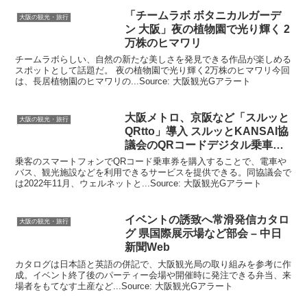
「チームラボ ボタニカルガーデ
大阪の観光・旅行
ン
大阪
」夜の植物園で光り輝く 2
万株のヒマワリ
チームラボらしい、自然の新たな美しさを発見できる作品が楽しめる
スポットとして話題だ。 夜の植物園で光り輝く2万株のヒマワリ今回
は、長居植物園のヒマワリの...Source: 大阪観光Gアラート
大阪
メトロ、京阪など「スルッと
大阪の観光・旅行
QRtto」導入 スルッとKANSAI協
議会のQRコードデジタル乗車券
…
乗客のスマートフォンでQRコード乗車券を購入することで、電車や
バス、観光施設などを利用できるサービスを提供できる。同協議会で
は2022年11月、ウェルネットと...Source: 大阪観光Gアラート
イベントの誘致へ常滑発信カタロ
大阪の観光・旅行
グ 県国際展示場など部会 – 中日
新聞Web
カタログは日本語と英語の併記で、大阪観光局の取り組みを参考に作
成。イベント終了後のパーティー会場や開催時に発注できる弁当、来
場者をもてなす土産など...Source: 大阪観光Gアラート