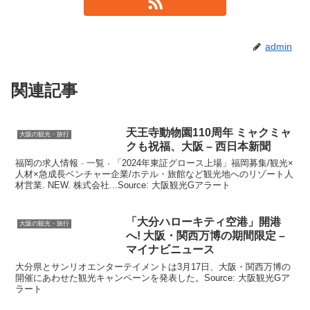
admin
関連記事
天王寺動物園110周年 ミャクミャ
大阪の観光・旅行
クも祝福、
大阪
– 西日本新聞
福岡の求人情報 · 一覧 · 「2024年東証グロース上場」福岡募集/観光×
人材×急成長ベンチャー企業/ホテル・旅館など観光地へのリゾート人
材営業. NEW. 株式会社...Source: 大阪観光Gアラート
「大分ハローキティ空港」開港
大阪の観光・旅行
へ!
大阪
・関西万博の期間限定 –
マイナビニュース
大分県とサンリオエンターテイメントは3月17日、大阪・関西万博の
開催にあわせた観光キャンペーンを発表した。Source: 大阪観光Gア
ラート