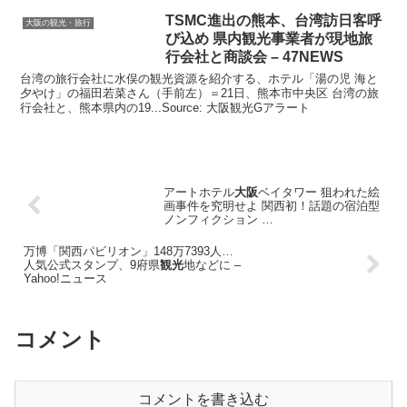
TSMC進出の熊本、台湾訪日客呼
大阪の観光・旅行
び込め 県内
観光
事業者が現地旅
行会社と商談会 – 47NEWS
台湾の旅行会社に水俣の観光資源を紹介する、ホテル「湯の児 海と
夕やけ」の福田若菜さん（手前左）＝21日、熊本市中央区 台湾の旅
行会社と、熊本県内の19...Source: 大阪観光Gアラート
アートホテル
大阪
ベイタワー 狙われた絵
画事件を究明せよ 関西初！話題の宿泊型
ノンフィクション …
万博「関西パビリオン」148万7393人…
人気公式スタンプ、9府県
観光
地などに –
Yahoo!ニュース
コメント
コメントを書き込む