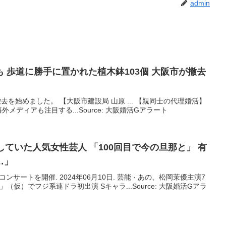
admin
 歩道に勝手に置かれた植木鉢103個
大阪
市が撤去
e
ら撤去を始めました。 【大阪市建設局 山原 ... 【親同士の代理婚活】
外メディアも注目する...Source: 大阪婚活Gアラート
していた人気女性芸人 「100回目で今の旦那と」 有
…」
サートを開催. 2024年06月10日. 芸能 · あの、松岡茉優主演7
」（仮）でフジ系連ドラ初出演 Sキャラ...Source: 大阪婚活Gアラ