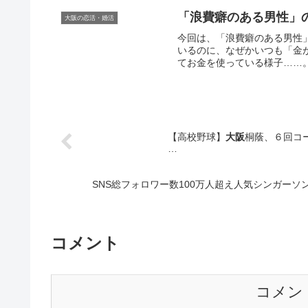
「浪費癖のある男性」
大阪の恋活・婚活
今回は、「浪費癖のある男性
いるのに、なぜかいつも「金
てお金を使っている様子……。
【高校野球】
大阪
桐蔭、６回コ
…
SNS総フォロワー数100万人超え人気シンガー
コメント
コメン