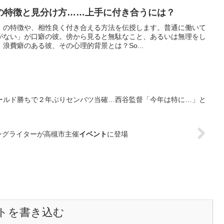
の特徴と見分け方……上手に付き合うには？
」の特徴や、相性良く付き合える方法を伝授します。普通に働いて
がない」が口癖の彼。傍から見ると無駄なこと、あるいは無理をし
浪費癖のある彼、その心理的背景とは？So...
ールド勝ちで２年ぶりセンバツ当確…西谷監督「今年は特に…」と
ソングライターが高槻市主催
イベント
に登場
トを書き込む