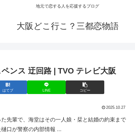
地元で恋する人を応援するブログ
大阪どこ行こ？三都恋物語
ンス 迂回路 | TVO テレビ
大阪
はてブ
LINE
コピー
2025.10.27
った先輩で、海堂はその一人娘・栞と結婚の約束まで
口が警察の内部情報 ...