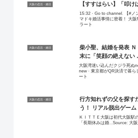
【すすはらい】「叩けばほ
大阪の恋活・婚活
15:32 · Go to cha
マドキ婚活事情に密着！ 大阪NEW
ラート
柴小聖、結婚を発表 
大阪の恋活・婚活
末に「笑顔の絶えない 
大阪湾迷い込んだクジラ死ぬnew 
new · 東京都がQR決済で暮らし
ート
行方知れずの父を探す
大阪の恋活・婚活
う！ リアル脱出ゲーム
ＫＩＴＴＥ大阪は初代大阪駅の
「長期休みは婚...Source: 