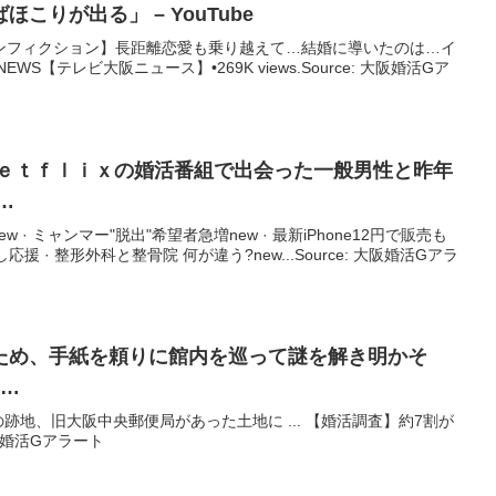
こりが出る」 – YouTube
nnel. 【#ノンフィクション】長距離恋愛も乗り越えて…結婚に導いたのは…イ
S【テレビ大阪ニュース】•269K views.Source: 大阪婚活Gア
Ｎｅｔｆｌｉｘの
婚活
番組で出会った一般男性と昨年
…
· ミャンマー"脱出"希望者急増new · 最新iPhone12円で販売も
応援 · 整形外科と整骨院 何が違う?new...Source: 大阪婚活Gアラ
ため、手紙を頼りに館内を巡って謎を解き明かそ
 …
跡地、旧大阪中央郵便局があった土地に ... 【婚活調査】約7割が
大阪婚活Gアラート