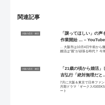
関連記事
「譲ってほしい」の声も
大阪の恋活・婚活
作業開始 … – YouTub
... 大阪市は10月4日午前か
婚活は"親"が頑張る時代？ 今海
「21歳の頃から
婚活
」
大阪の恋活・婚活
吉弘行「絶対無理だと
7月に大阪＆東京で日本ファンコン
月期ドラマ「ギークス/GEEKS
ート