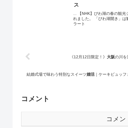
ス
... 【NHK】びわ湖の春
れました。 「びわ湖開き」は観光客
ラート
《12月12日限定！》
大阪
の川を
結婚式場で味わう特別なスイーツ
婚活
｜ケーキビュッフ
コメント
コメン