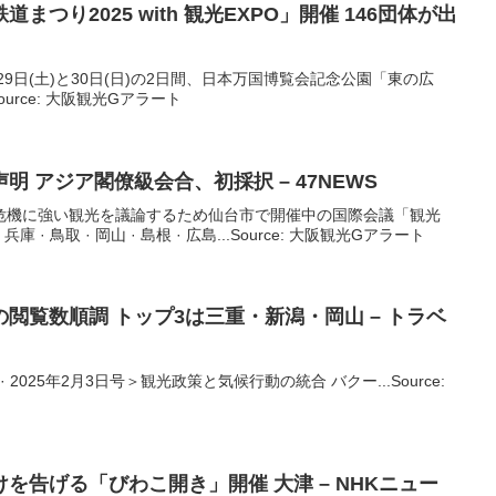
まつり2025 with
観光
EXPO」開催 146団体が出
29日(土)と30日(日)の2日間、日本万国博覧会記念公園「東の広
urce: 大阪観光Gアラート
明 アジア閣僚級会合、初採択 – 47NEWS
危機に強い観光を議論するため仙台市で開催中の国際会議「観光
 · 兵庫 · 鳥取 · 岡山 · 島根 · 広島...Source: 大阪観光Gアラート
の閲覧数順調 トップ3は三重・新潟・岡山 – トラベ
· 2025年2月3日号＞観光政策と気候行動の統合 バクー...Source:
を告げる「びわこ開き」開催 大津 – NHKニュー