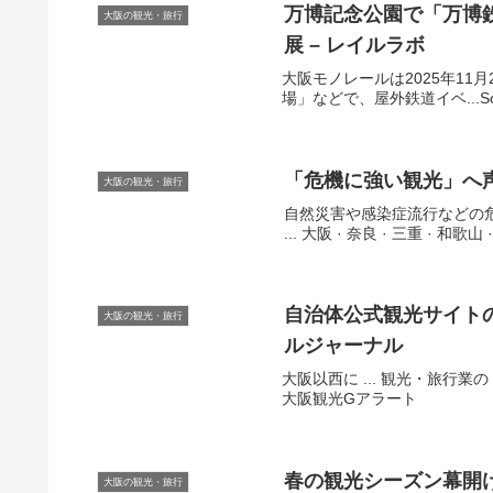
万博記念公園で「万博鉄道
大阪の観光・旅行
展 – レイルラボ
大阪モノレールは2025年11月
場」などで、屋外鉄道イベ...So
「危機に強い
観光
」へ声
大阪の観光・旅行
自然災害や感染症流行などの
... 大阪 · 奈良 · 三重 · 和歌山
自治体公式
観光
サイト
大阪の観光・旅行
ルジャーナル
大阪以西に ... 観光・旅行業の 
大阪観光Gアラート
春の
観光
シーズン幕開け
大阪の観光・旅行