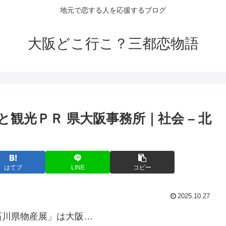
地元で恋する人を応援するブログ
大阪どこ行こ？三都恋物語
と
観光
ＰＲ 県
大阪
事務所｜社会 – 北
はてブ
LINE
コピー
2025.10.27
石川県物産展」は大阪…