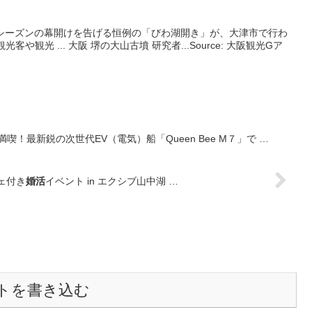
の観光シーズンの幕開けを告げる恒例の「びわ湖開き」が、大津市で行わ
や観光 ... 大阪 堺の大山古墳 研究者...Source: 大阪観光Gア
満喫！最新鋭の次世代EV（電気）船「Queen Bee M７」で …
ェ付き
婚活
イベント in エクシブ山中湖 …
トを書き込む