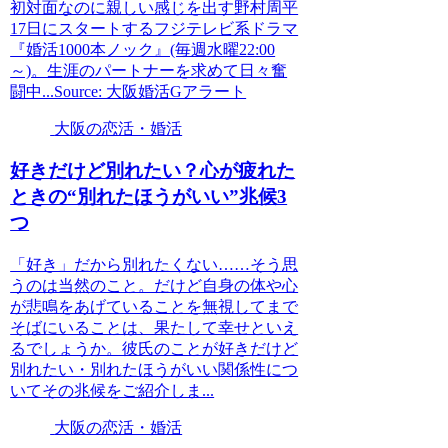
初対面なのに親しい感じを出す野村周平
17日にスタートするフジテレビ系ドラマ
『婚活1000本ノック』(毎週水曜22:00
～)。生涯のパートナーを求めて日々奮
闘中...Source: 大阪婚活Gアラート
大阪の恋活・婚活
好きだけど別れたい？心が疲れた
ときの“別れたほうがいい”兆候3
つ
「好き」だから別れたくない……そう思
うのは当然のこと。だけど自身の体や心
が悲鳴をあげていることを無視してまで
そばにいることは、果たして幸せといえ
るでしょうか。彼氏のことが好きだけど
別れたい・別れたほうがいい関係性につ
いてその兆候をご紹介しま...
大阪の恋活・婚活