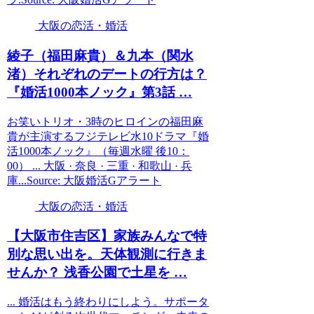
大阪の恋活・婚活
綾子（福田麻貴）＆九本（関水
渚）それぞれのデートの行方は？
『
婚活
1000本ノック』第3話 …
お笑いトリオ・3時のヒロインの福田麻
貴が主演するフジテレビ水10ドラマ『婚
活1000本ノック』（毎週水曜 後10：
00） ... 大阪 · 奈良 · 三重 · 和歌山 · 兵
庫...Source: 大阪婚活Gアラート
大阪の恋活・婚活
【
大阪
市住吉区】家族みんなで特
別な思い出を。天体観測に行きま
せんか？ 浅香公園で土星を …
... 婚活はもう終わりにしよう。サポータ