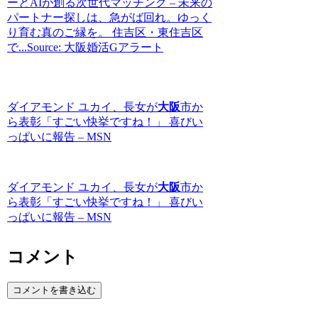
ーとAIが創る次世代マッチング – 未来の
パートナー探しは、急がば回れ。ゆっく
り育む真のご縁を。 住吉区・東住吉区
で...Source: 大阪婚活Gアラート
ダイアモンド ユカイ、長女が
大阪
市か
ら表彰「すごい快挙ですね！」 喜びい
っぱいに報告 – MSN
ダイアモンド ユカイ、長女が
大阪
市か
ら表彰「すごい快挙ですね！」 喜びい
っぱいに報告 – MSN
コメント
コメントを書き込む