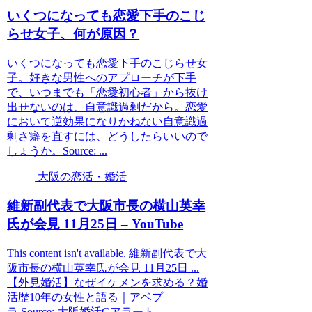
いくつになっても恋愛下手のこじ
らせ女子、何が原因？
いくつになっても恋愛下手のこじらせ女
子。好きな男性へのアプローチが下手
で、いつまでも「恋愛初心者」から抜け
出せないのは、自意識過剰だから。恋愛
において逆効果になりかねない自意識過
剰さ癖を直すには、どうしたらいいので
しょうか。Source: ...
大阪の恋活・婚活
維新副代表で
大阪
市長の横山英幸
氏が会見 11月25日 – YouTube
This content isn't available. 維新副代表で大
阪市長の横山英幸氏が会見 11月25日 ...
【外見婚活】なぜイケメンを求める？婚
活歴10年の女性と語る｜アベプ
ラ.Source: 大阪婚活Gアラート