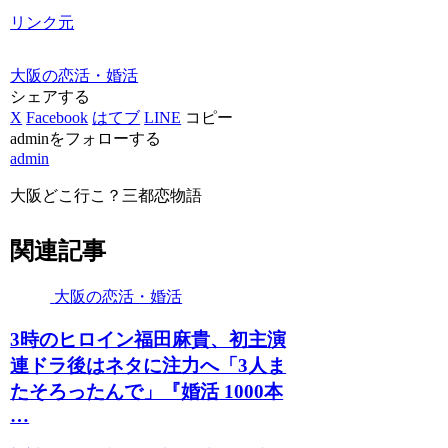
リンク元
大阪の恋活・婚活
シェアする
X
Facebook
はてブ
LINE
コピー
adminをフォローする
admin
大阪どこ行こ？三都恋物語
関連記事
大阪の恋活・婚活
3時のヒロイン福田麻貴、初主演
連ドラ後はネタに注力へ「3人ま
たそろったんで」『
婚活
1000本
…