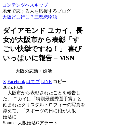
コンテンツへスキップ
地元で恋する人を応援するブログ
大阪どこ行こ？三都恋物語
ダイアモンド ユカイ、長
女が
大阪
市から表彰「す
ごい快挙ですね！」 喜び
いっぱいに報告 – MSN
大阪の恋活・婚活
X
Facebook
はてブ
LINE
コピー
2025.10.28
... 大阪市から表彰されたことを報告し
た。 ユカイは「特別最優秀選手賞」と
刻まれたクリスタルトロフィーの写真を
添えて、「スポーツの日に娘が大阪 ...
婚活に.
Source: 大阪婚活Gアラート