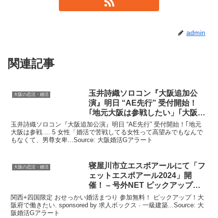
admin
関連記事
玉井詩織ソロコン『
大阪
追加公
大阪の恋活・婚活
演』明日 “AE先行” 受付開始！
｢地元
大阪
は参戦したい」｢
大阪
を
選ん …
玉井詩織ソロコン『大阪追加公演』明日 “AE先行” 受付開始！｢地元
大阪は参戦 ... 5 女性「婚活で苦戦してる女性って高望みでもなんで
もなくて、男尊女卑...Source: 大阪婚活Gアラート
寝屋川市立エスポアールにて「フ
大阪の恋活・婚活
ェットエスポアール2024」開
催！ – 号外NET ピックアップ！
大阪府
関西+四国限定 おせっかい婚活まつり 参加無料！ ピックアップ！大
阪府で働きたい. sponsored by 求人ボックス · 一級建築...Source: 大
阪婚活Gアラート