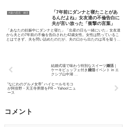
「7年前にダンナと寝たことがあ
大阪の恋活・婚活
るんだよね」女友達の不倫告白に
夫が言い放った「衝撃の言葉」
「あなたの妊娠中にダンナと寝た」「出産の日も一緒にいた」女友達
から夫との7年前の不倫を告白された42歳女性。女性は黙っているこ
とはできず、夫を問い詰めたのだが、夫の口から出たのは耳を疑う言
葉だった。サムネイル画像：PIXTASource: ...
結婚式場で味わう特別なスイーツ
婚活
｜
ケーキビュッフェ付き
婚活
イベント in エ
クシブ山中湖 …
“なにわのグルメ女帝” ハイヒールモモコ
が阿倍野・天王寺界隈をPR – Yahoo!ニュ
ース
コメント