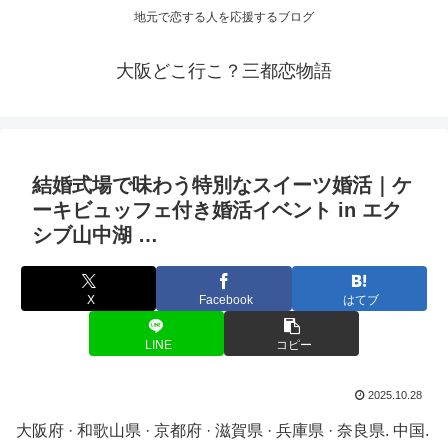
地元で恋する人を応援するブログ
大阪どこ行こ？三都恋物語
結婚式場で味わう特別なスイーツ
婚活
｜ケ
ーキビュッフェ付き
婚活
イベント in エク
シブ山中湖 …
X
Facebook
はてブ
LINE
コピー
2025.10.28
大阪府 · 和歌山県 · 京都府 · 滋賀県 · 兵庫県 · 奈良県. 中国.