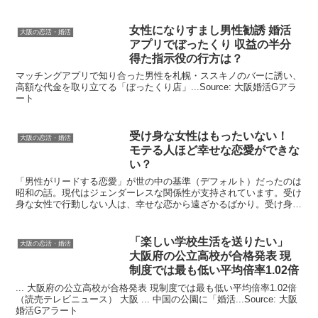
女性になりすまし男性勧誘
婚活
大阪の恋活・婚活
アプリでぼったくり 収益の半分
得た指示役の行方は？
マッチングアプリで知り合った男性を札幌・ススキノのバーに誘い、
高額な代金を取り立てる「ぼったくり店」...Source: 大阪婚活Gアラ
ート
受け身な女性はもったいない！
大阪の恋活・婚活
モテる人ほど幸せな恋愛ができな
い？
「男性がリードする恋愛」が世の中の基準（デフォルト）だったのは
昭和の話。現代はジェンダーレスな関係性が支持されています。受け
身な女性で行動しない人は、幸せな恋から遠ざかるばかり。受け身を
卒業し幸せな恋をするためには、どうすればいいのでしょう...
「楽しい学校生活を送りたい」
大阪の恋活・婚活
大阪
府の公立高校が合格発表 現
制度では最も低い平均倍率1.02倍
... 大阪府の公立高校が合格発表 現制度では最も低い平均倍率1.02倍
（読売テレビニュース） 大阪 ... 中国の公園に「婚活...Source: 大阪
婚活Gアラート