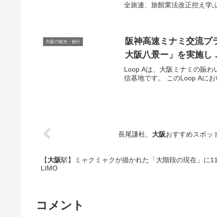
全旅連、旅館業法改正控え学ぶ · 
阪神高速ミナミ交流プ
大阪の観光・旅行
大阪
八景ー」を実施し 
Loop Aは、大阪ミナミの
信基地です。 このLoop Aにお
長尾謙杜、
大阪
おすすめスポッ
【
大阪
駅】ミャクミャクが描かれた「大階段の現在」に111
LIMO
コメント