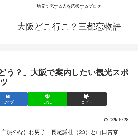
地元で恋する人を応援するブログ
大阪どこ行こ？三都恋物語
どう？」
大阪
で案内したい
観光
スポ
ーツ
はてブ
LINE
コピー
2025.10.28
主演のなにわ男子・長尾謙杜（23）と山田杏奈