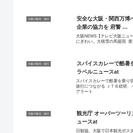
安全な
大阪
・関西万博
大阪の観光・旅行
企業の協力を 府警 …
大阪NEWS【テレビ大阪ニュース】•2.5
にぎわい。大積雪の馬籠宿. 黄金のジパン
スパイスカレーで酷暑
大阪の観光・旅行
ラベルニュースat
スパイスカレーで酷暑を乗り切
旅行につながる ＪＴＢ総研、イン
アラート
観光
庁 オーバーツーリ
大阪の観光・旅行
ュースat
日観協、大阪で日本観光ポスタ