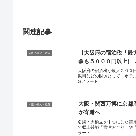
関連記事
【
大阪
府の宿泊税「最
大阪の観光・旅行
象も５０００円以上に 
大阪府の宿泊税が最大２００
振興などの財源として、ホテルな
Gアラート
大阪
・関西万博に京都
大阪の観光・旅行
が寄港へ
名勝・天橋立を中心にした清
で郷土芸能「宮津おどり」や「上
ラート