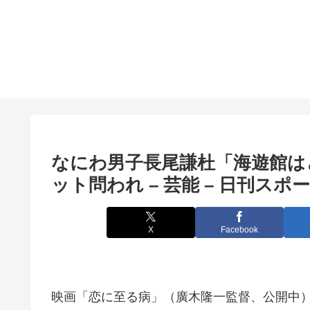
なにわ男子長尾謙杜「海遊館は
ット問われ – 芸能 – 日刊スポ
X
Facebook
映画「恋に至る病」（廣木隆一監督、公開中）