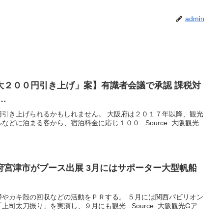
admin
大２００円引き上げ」案】有識者会議で承認 課税対
…
円引き上げられるかもしれません。 大阪府は２０１７年以降、観光
どに泊まる客から、宿泊料金に応じ１００...Source: 大阪観光
府宮津市がブース出展 3月にはサポーター大型帆船
掃やカキ殻の回収などの活動をＰＲする。 ５月には関西パビリオン
司太刀振り」を実演し、９月にも観光...Source: 大阪観光Gア