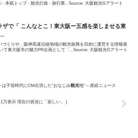
本紙トップ · 観光行政 · 旅行業...Source: 大阪観光Gアラート
ラザで「 こんなとこ！東
大阪
ー五感を楽しませる東
…
賑わいづくりや、阪神高速沿線地域の観光振興を目的に運営する情報発
いて東大阪市の魅力PR企画として「...Source: 大阪観光Gアラート
トは子役時代にCM出演した“おなじみ
観光
地” – 産経ニュース
万表示 現在の状況に「寂しい」 |