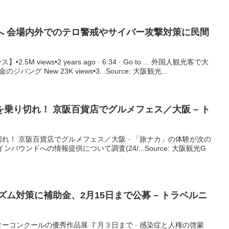
へ 会場内外でのテロ警戒やサイバー攻撃対策に民間
M views•2 years ago · 6:34 · Go to ... 外国人観光客で大
グ New 23K views•3...Source: 大阪観光...
を乗り切れ！ 京阪百貨店でグルメフェス／
大阪
– ト
れ！ 京阪百貨店でグルメフェス／大阪 · 「旅ナカ」の体験が次の
バウンドへの情報提供について調査(24/...Source: 大阪観光G
ズム対策に補助金、2月15日まで公募 – トラベルニ
ーコンクールの優秀作品展 ７月３日まで · 感染症と人権の啓蒙