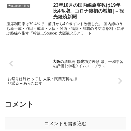
23年10月の国内線旅客数は19年
大阪の観光・旅行
比4％増、コロナ後初の増加 | –
観
光
経済新聞
座席利用率は79.4％で、前月から4.0ポイント改善した。 国内線のう
ち新千歳・羽田・成田・大阪・関西・福岡・那覇の各空港を相互に結
ぶ路線を指す「幹線...Source: 大阪観光Gアラート
大阪
の清風高
観光
功労表彰 県、平和学習
を評価 | 沖縄タイムス＋プラス
お祭りは終わっても
大阪
・関西万博を振
り返る – あらたにす
コメント
コメントを書き込む