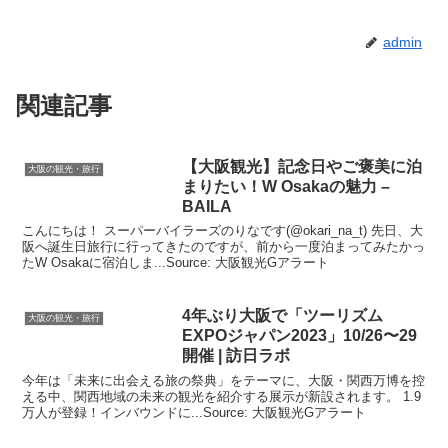
admin
関連記事
【
大阪観光
】記念日やご褒美に泊
大阪の観光・旅行
まりたい！W Osakaの魅力 –
BAILA
こんにちは！ スーパーバイラーズのりなです(@okari_na_t) 先日、大
阪へ誕生日旅行に行ってきたのですが、前から一度泊まってみたかっ
たW Osakaに宿泊しま...Source: 大阪観光Gアラート
4年ぶり
大阪
で「ツーリズム
大阪の観光・旅行
EXPOジャパン2023」10/26〜29
開催 | 訪日ラボ
今年は「未来に出会える旅の祭典」をテーマに、大阪・関西万博を控
える中、関西地域の未来の観光を紹介する展示が新設されます。 1.9
万人が登録！インバウンドに...Source: 大阪観光Gアラート