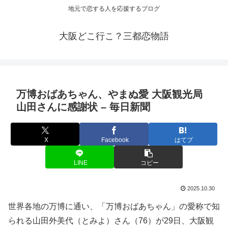
地元で恋する人を応援するブログ
大阪どこ行こ？三都恋物語
万博おばあちゃん、やまぬ愛
大阪観光
局
山田さんに感謝状 – 毎日新聞
X
Facebook
はてブ
LINE
コピー
2025.10.30
世界各地の万博に通い、「万博おばあちゃん」の愛称で知
られる山田外美代（とみよ）さん（76）が29日、大阪観