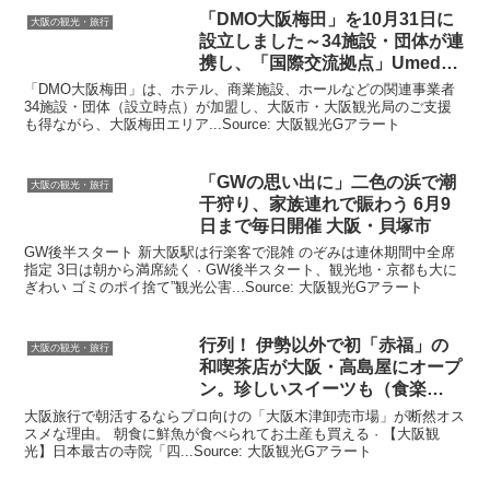
「DMO
大阪
梅田」を10月31日に
大阪の観光・旅行
設立しました～34施設・団体が連
携し、「国際交流拠点」Umeda
…
「DMO大阪梅田」は、ホテル、商業施設、ホールなどの関連事業者
34施設・団体（設立時点）が加盟し、大阪市・大阪観光局のご支援
も得ながら、大阪梅田エリア...Source: 大阪観光Gアラート
「GWの思い出に」二色の浜で潮
大阪の観光・旅行
干狩り、家族連れで賑わう 6月9
日まで毎日開催
大阪
・貝塚市
GW後半スタート 新大阪駅は行楽客で混雑 のぞみは連休期間中全席
指定 3日は朝から満席続く · GW後半スタート、観光地・京都も大に
ぎわい ゴミのポイ捨て”観光公害...Source: 大阪観光Gアラート
行列！ 伊勢以外で初「赤福」の
大阪の観光・旅行
和喫茶店が
大阪
・高島屋にオープ
ン。珍しいスイーツも（食楽
web）
大阪旅行で朝活するならプロ向けの「大阪木津卸売市場」が断然オス
スメな理由。 朝食に鮮魚が食べられてお土産も買える · 【大阪観
光】日本最古の寺院「四...Source: 大阪観光Gアラート