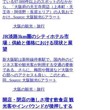
ている97,000件以上のスポットのなかか
ら、「大阪府の天王寺周辺（上本町・天
王寺・阿倍野・長居エリア）の人気おで
かけ...Source: 大阪観光Gアラート
大阪の観光・旅行
JR淡路3km圏のシティホテル市
場：供給と価格における現状と展
望
新大阪駅は新幹線停車駅で、国内外のビ
ジネス客や観光客が利用する交通の要衝
である。さらに、梅田や難波など大阪中
心部へのアクセスも良い。このため、
同...Source: 大阪観光Gアラート
大阪の観光・旅行
開店・閉店の激しさ増す飲食店
観
光
客やインバウンドが後押しする