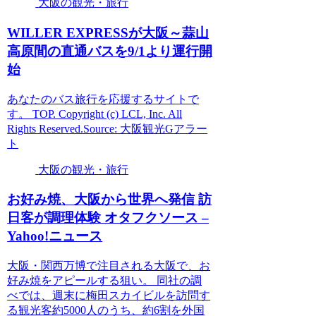
大阪の観光・旅行
WILLER EXPRESSが
大阪
～蒜山
高原間の直通バスを9/1より運行開
始
あなたのバス旅行を応援するサイトで
す。 TOP. Copyright (c) LCL, Inc. All
Rights Reserved.Source: 大阪観光Gアラー
ト
大阪の観光・旅行
お好み焼、
大阪
から世界へ発信 訪
日客が調理体験 オタフクソース –
Yahoo!ニュース
大阪・関西万博で注目される大阪で、お
好み焼をアピールする狙い。 同社の調
べでは、週末に梅田スカイビルを訪問す
る観光客約5000人のうち、約6割を外国