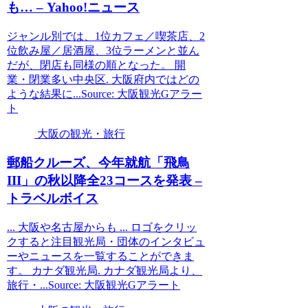
も… – Yahoo!ニュース
ジャンル別では、1位カフェ／喫茶店、2
位飲み屋／居酒屋、3位ラーメンと並ん
だが、閉店も同様の順となった。 開
業・閉業多い中央区. 大阪府内ではどの
ような結果に...Source: 大阪観光Gアラー
ト
大阪の観光・旅行
郵船クルーズ、今年就航「飛鳥
III」の秋以降全23コースを発表 –
トラベルボイス
... 大阪や名古屋からも ... ロゴをクリッ
クすると注目観光局・団体のインタビュ
ーやニュースを一覧することができま
す。 カナダ観光局. ​カナダ観光局より、
旅行・...Source: 大阪観光Gアラート