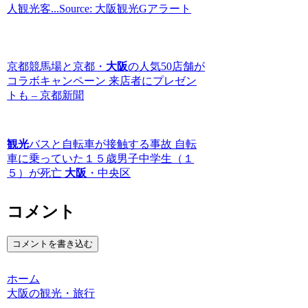
人観光客...Source: 大阪観光Gアラート
京都競馬場と京都・
大阪
の人気50店舗が
コラボキャンペーン 来店者にプレゼン
トも – 京都新聞
観光
バスと自転車が接触する事故 自転
車に乗っていた１５歳男子中学生（１
５）が死亡
大阪
・中央区
コメント
コメントを書き込む
ホーム
大阪の観光・旅行