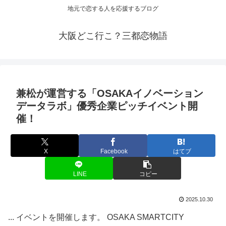
地元で恋する人を応援するブログ
大阪どこ行こ？三都恋物語
兼松が運営する「OSAKAイノベーション
データラボ」優秀企業ピッチ
イベント
開
催！
X
Facebook
はてブ
LINE
コピー
2025.10.30
... イベントを開催します。 OSAKA SMARTCITY