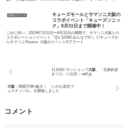
キューズモールとサマソニ
大阪
の
大阪のイベント
コラボ
イベント
「キューズソニッ
ク」8月31日まで開催中！
これに伴い、2023年7月21日〜8月31日の期間で、サマソニ大阪との
コラボレーションイベント「Q's SONICみんなで行こう!キューズか
らサマソニ!Source: 大阪のイベントGアラート
11月9日 サンショップ
大阪
，「北条鉄道
まつり」に出店 – railf.jp
大阪
・関西万博×阪大！ 「いのち宣言フ
ェスティバル」を開催しました
コメント