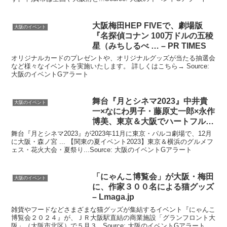
大阪
梅田HEP FIVEで、劇場版
大阪のイベント
『名探偵コナン 100万ドルの五稜
星（みちしるべ … – PR TIMES
オリジナルカードのプレゼントや、オリジナルグッズが当たる抽選会
など様々なイベントを実施いたします。 詳しくはこちら→ Source:
大阪のイベントGアラート
舞台『月とシネマ2023』中井貴
大阪のイベント
一×なにわ男子・藤原丈一郎×永作
博美、東京＆
大阪
でハートフル
…
舞台『月とシネマ2023』が2023年11月に東京・パルコ劇場で、12月
に大阪・森ノ宮 ... 【関東の夏イベント2023】東京＆横浜のグルメフ
ェス・花火大会・夏祭り...Source: 大阪のイベントGアラート
「にゃんこ博覧会」が
大阪
・梅田
大阪のイベント
に、作家３００名による猫グッズ
– Lmaga.jp
雑貨やフードなどさまざまな猫グッズが集結するイベント『にゃんこ
博覧会２０２４』が、ＪＲ大阪駅直結の商業施設「グランフロント大
阪」（大阪市北区）で５月３...Source: 大阪のイベントGアラート