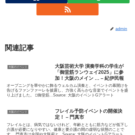
admin
関連記事
大阪
芸術大学 演奏学科の学生が
大阪のイベント
「御堂筋ランウェイ2025」に参
加！
大阪
のメイン … – 紀伊民報
オープニングを華やかに飾るウェルカム演奏と、イベントの幕開けを
告げるファンファーレを披露し、力強く高らかな音楽でイベントを盛
り上げました。 □御堂筋...Source: 大阪のイベントGアラート
フレイル予防
イベント
の開催決
大阪のイベント
定！ – 門真市
フレイルとは、病気ではないけれど、年齢とともに筋力などが低下し
介護が必要になりやすい、健康と要介護の間の虚弱な状態のことで
す。 門真市は全国や大阪府と...Source: 大阪のイベントGアラート