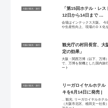
「第15回ホテル・レストラ
大阪の観光・旅行
12日から14日まで …
会場はインテックス大阪。 
や生産性向上、現場のＤＸ化を実現
観光
庁の村田長官、
大
大阪の観光・旅行
定の効果」
大阪・関西万博（以下、万博）
で、万博を契機とした国内旅行拡
ート
リーガロイヤルホテル
大阪の観光・旅行
キを6月14日に発売 |
... 観光; リーガロイヤルホ
（大阪市北区、植田文一社長）は2