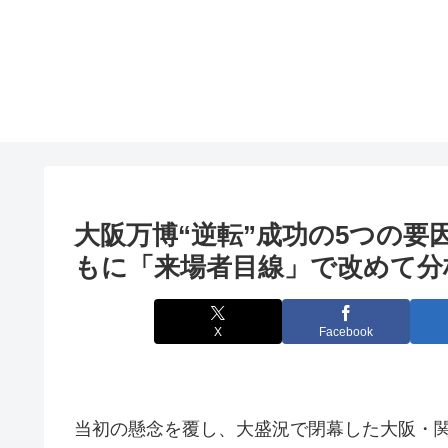
大阪
万博“逆転”成功の5つの要
もに「来場者目線」で改めて分
X
Facebook
当初の懸念を覆し、大盛況で閉幕した大阪・