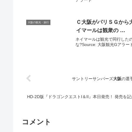
アラート
Ｃ
大阪
がパリＳＧから
大阪の観光・旅行
イマールは観衆の …
ネイマールは観光で同行した
な?Source: 大阪観光Gアラー
サントリーサンバーズ
大阪
の選
HD-2D版『ドラゴンクエストI＆II』本日発売！ 発売
コメント