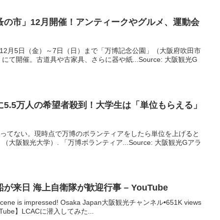
蚤の市」12月開催！アンティークやグルメ、運動会
5年12月5日（金）～7日（日）まで「万博記念公園」（大阪府吹田市
て開催。古道具や古家具、さらに器や紙...Source: 大阪観光G
に5.5万人の希望者殺到！大学生は「単位もらえる」
に決まってない。現時点で万博のボランティアをしたら単位を上げると
阪観光大学）. 「万博ボランティア...Source: 大阪観光Gアラ
来日 海上自衛隊が歓迎行事 – YouTube
 scene is impressed! Osaka Japan大阪観光チャンネル•651K views
 · 【艦Tube】LCACに潜入してみた...