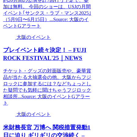
約20分間の公演を計7回行う予定で、参
加は無料。 今回のショーは、USJの月間
イベント｢サンクス・ラブ・マンス2025｣
（5月9日〜6月15日）...Source: 大阪のイ
ベントGアラート
大阪のイベント
プレ
イベント
続々決定！ – FUJI
ROCK FESTIVAL'25｜NEWS
チケット・グッズの対面販売や、豪華賞
品が当たる大抽選会の他、大阪からフジ
ロックに参加するには？などちょっとし
た疑問でも気軽に聞けちゃうフジロック
相談所...Source: 大阪のイベントGアラー
ト
大阪のイベント
米財務長官 万博へ 関税措置発動1
日に迫り ギリギリの交渉続く –