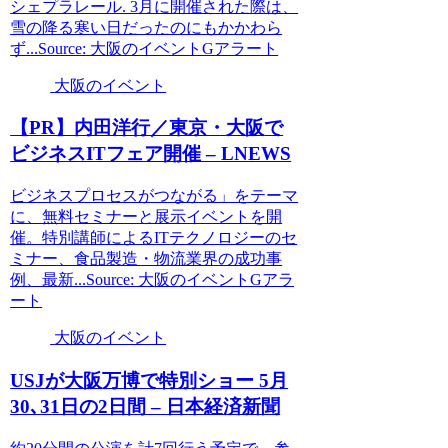
シェプラレール. 3月に開催された際は、
雪の降る寒い日だったのにもかかわら
ず...Source: 大阪のイベントGアラート
大阪のイベント
【PR】内田洋行／東京・
大阪
で
ビジネスITフェア開催 – LNEWS
ビジネスプロセスがつながる」をテーマ
に、無料セミナーと展示イベントを開
催。特別講師によるITテクノロジーのセ
ミナー、食品製造・物流業界の成功事
例、最新...Source: 大阪のイベントGアラ
ート
大阪のイベント
USJが
大阪
万博で特別ショー 5月
30､31日の2日間 – 日本経済新聞