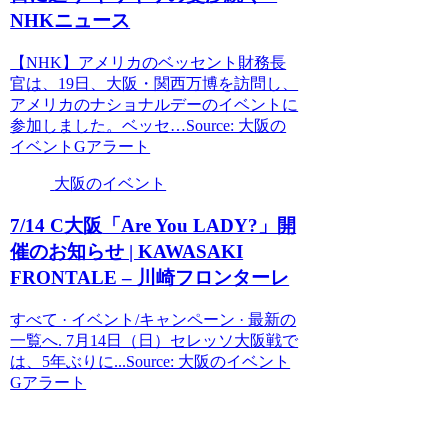
NHKニュース
【NHK】アメリカのベッセント財務長
官は、19日、大阪・関西万博を訪問し、
アメリカのナショナルデーのイベントに
参加しました。ベッセ…Source: 大阪の
イベントGアラート
大阪のイベント
7/14 C
大阪
「Are You LADY?」開
催のお知らせ | KAWASAKI
FRONTALE – 川崎フロンターレ
すべて · イベント/キャンペーン · 最新の
一覧へ. 7月14日（日）セレッソ大阪戦で
は、5年ぶりに...Source: 大阪のイベント
Gアラート