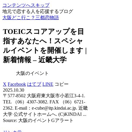
コンテンツへスキップ
地元で恋する人を応援するブログ
大阪どこ行こ？三都恋物語
TOEICスコアアップを目
指すあなたへ！スペシャ
ル
イベント
を開催します |
新着情報 – 近畿大学
大阪のイベント
X
Facebook
はてブ
LINE
コピー
2025.10.30
〒577-8502 大阪府東大阪市小若江3-4-1.
TEL （06）4307-3082. FAX （06）6721-
2362. E-mail：e-cube@itp.kindai.ac.jp. 近畿
大学 公式サイトホームへ. (C)KINDAI ...
Source: 大阪のイベントGアラート