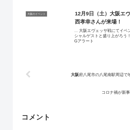
12月9日（土）
大阪
エヴ
大阪のイベント
西孝幸さんが来場！
... 大阪エヴェッサ戦にてイ
シャルゲストと盛り上がろう！」に
Gアラート
大阪
府八尾市の八尾南駅周辺で
コロナ禍が新事
コメント