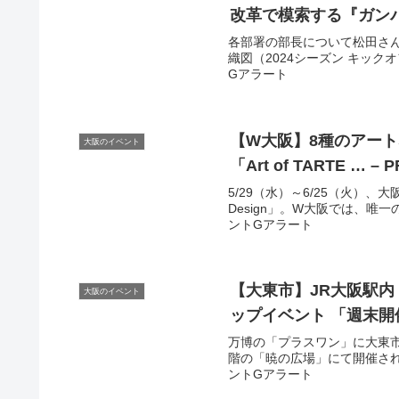
改革で模索する『ガンバ
各部署の部長について松田さ
織図（2024シーズン キックオ
Gアラート
【W
大阪
】8種のアート
大阪のイベント
「Art of TARTE … – P
5/29（水）～6/25（火）、大
Design」。W大阪では、唯一
ントGアラート
【大東市】JR
大阪
駅内
大阪のイベント
ップ
イベント
「週末開
万博の「プラスワン」に大東市に
階の「暁の広場」にて開催される
ントGアラート