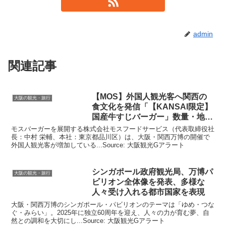
admin
関連記事
【MOS】外国人
観光
客へ関西の
大阪の観光・旅行
食文化を発信「【KANSAI限定】
国産牛すじバーガー」数量・地域
…
モスバーガーを展開する株式会社モスフードサービス（代表取締役社
長：中村 栄輔、本社：東京都品川区）は、大阪・関西万博の開催で
外国人観光客が増加している...Source: 大阪観光Gアラート
シンガポール政府
観光
局、万博パ
大阪の観光・旅行
ビリオン全体像を発表、多様な
人々受け入れる都市国家を表現
大阪・関西万博のシンガポール・パビリオンのテーマは「ゆめ・つな
ぐ・みらい」。2025年に独立60周年を迎え、人々の力が育む夢、自
然との調和を大切にし...Source: 大阪観光Gアラート