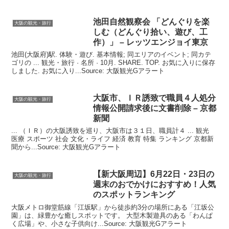
池田自然観察会 「どんぐりを楽
大阪の観光・旅行
しむ（どんぐり拾い、遊び、工
作）」 – レッツエンジョイ東京
池田(大阪府)駅. 体験・遊び. 基本情報; 同エリアのイベント; 同カテ
ゴリの ... 観光・旅行 · 名所 · 10月. SHARE. TOP. お気に入りに保存
しました. お気に入り...Source: 大阪観光Gアラート
大阪
市、ＩＲ誘致で職員４人処分
大阪の観光・旅行
情報公開請求後に文書削除 – 京都
新聞
... （ＩＲ）の大阪誘致を巡り、大阪市は３１日、職員計４ ... 観光
医療 スポーツ 社会 文化・ライフ 経済 教育 特集 ランキング 京都新
聞から...Source: 大阪観光Gアラート
【新
大阪
周辺】6月22日・23日の
大阪の観光・旅行
週末のおでかけにおすすめ！人気
のスポットランキング
大阪メトロ御堂筋線「江坂駅」から徒歩約3分の場所にある「江坂公
園」は、緑豊かな癒しスポットです。 大型木製遊具のある「わんぱ
く広場」や、小さな子供向け...Source: 大阪観光Gアラート