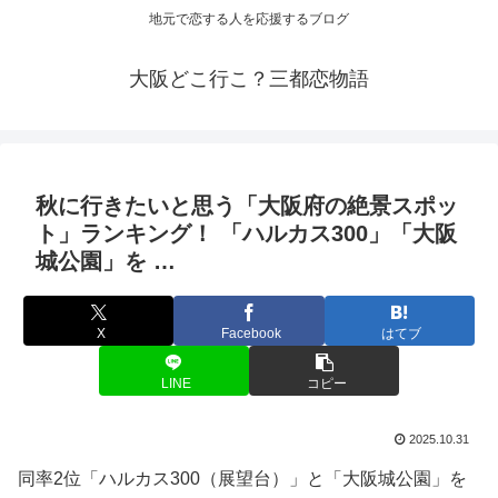
地元で恋する人を応援するブログ
大阪どこ行こ？三都恋物語
秋に行きたいと思う「
大阪
府の絶景スポッ
ト」ランキング！ 「ハルカス300」「
大阪
城公園」を …
X
Facebook
はてブ
LINE
コピー
2025.10.31
同率2位「ハルカス300（展望台）」と「大阪城公園」を