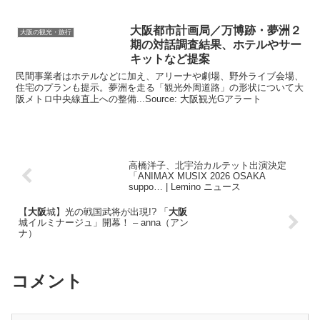
大阪
都市計画局／万博跡・夢洲２
大阪の観光・旅行
期の対話調査結果、ホテルやサー
キットなど提案
民間事業者はホテルなどに加え、アリーナや劇場、野外ライブ会場、
住宅のプランも提示。夢洲を走る「観光外周道路」の形状について大
阪メトロ中央線直上への整備...Source: 大阪観光Gアラート
高橋洋子、北宇治カルテット出演決定
「ANIMAX MUSIX 2026 OSAKA
suppo… | Lemino ニュース
【
大阪
城】光の戦国武将が出現!? 「
大阪
城イルミナージュ」開幕！ – anna（アン
ナ）
コメント