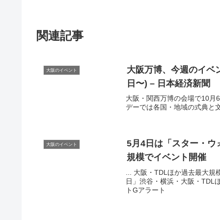
関連記事
大阪
万博、今週の
イベ
大阪のイベント
日〜) – 日本経済新聞
大阪・関西万博の会場で10月
デーでは各国・地域の式典と文化
5月4日は「スター・
大阪のイベント
規模で
イベント
開催
... 大阪・TDLほか過去最大
日」渋谷・横浜・大阪・TDLほか過
トGアラート