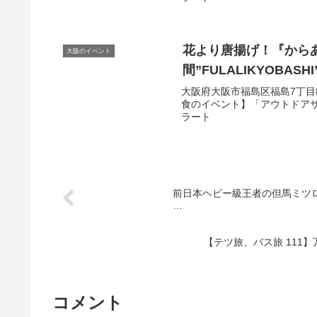
花より唐揚げ！『からあげF
大阪のイベント
間”FULALIKYOBASHI
大阪府大阪市福島区福島7丁目8番1
食のイベント】「アウトドアサウナ
ラート
前日本ヘビー級王者の但馬ミツロが
…
【テツ旅、バス旅 111】
コメント