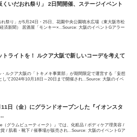
阪
くいだおれ祭り」 2日間開催、ステージ
イベント
れ祭り」が5月24日・25日、花園中央公園噴水広場（東大阪市松
新聞） 居酒屋「モンキー×...Source: 大阪のイベントGアラー
ットライトを！ ルクア
大阪
で新しいコーデを考えて
ル・ルクア大阪の「トキメキ事業部」が期間限定で運営する「妄想
2024年10月18日～20日まで開催され...Source: 大阪のイベ
4月11日（金）にグランドオープンした『イオンスタ
…
ique（グラムビューティーク）』では、化粧品 / ボディケア理美容 /
 / 肌着・靴下 / 催事場が販売され...Source: 大阪のイベントGア