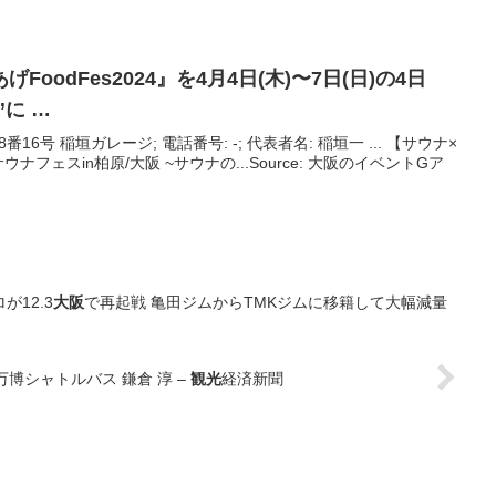
oodFes2024』を4月4日(木)〜7日(日)の4日
”に …
6号 稲垣ガレージ; 電話番号: -; 代表者名: 稲垣一 ... 【サウナ×
フェスin柏原/大阪 ~サウナの...Source: 大阪のイベントGア
12.3
大阪
で再起戦 亀田ジムからTMKジムに移籍して大幅減量
万博シャトルバス 鎌倉 淳 –
観光
経済新聞