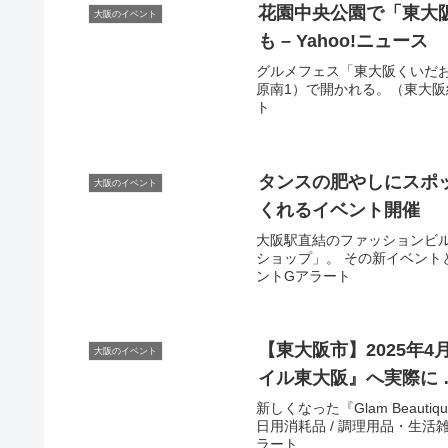
花園中央公園で「東
大
大阪のイベント
も – Yahoo!ニュース
グルメフェス「東大阪くいだお
原南1）で開かれる。（東大阪経済
ト
タンスの肥やしにスポ
大阪のイベント
くれる
イベント
開催
大阪駅直結のファッションビ
ショップ」。 その新イベントとして
ントGアラート
【東
大阪
市】2025年
大阪のイベント
イル東
大阪
』へ実際に 
新しくなった『Glam Beaut
日用消耗品 / 調理用品・生活雑貨
ラート