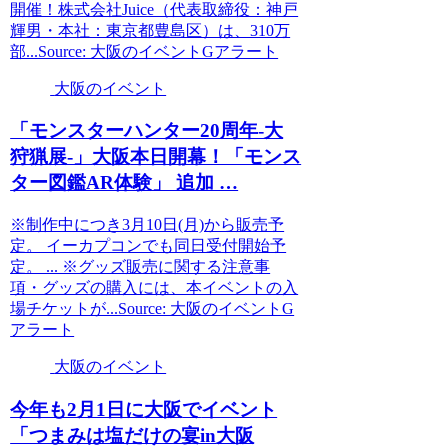
開催！株式会社Juice（代表取締役：神戸
輝男・本社：東京都豊島区）は、310万
部...Source: 大阪のイベントGアラート
大阪のイベント
「モンスターハンター20周年-大
狩猟展-」
大阪
本日開幕！「モンス
ター図鑑AR体験」 追加 …
※制作中につき3月10日(月)から販売予
定。 イーカプコンでも同日受付開始予
定。 ... ※グッズ販売に関する注意事
項・グッズの購入には、本イベントの入
場チケットが...Source: 大阪のイベントG
アラート
大阪のイベント
今年も2月1日に
大阪
で
イベント
「つまみは塩だけの宴in
大阪