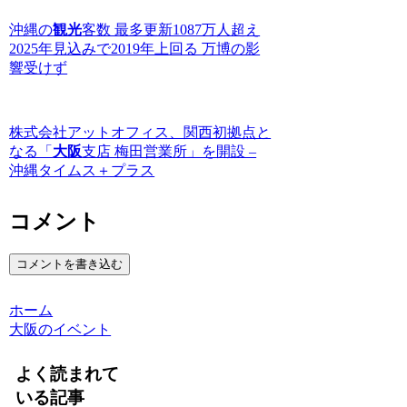
沖縄の
観光
客数 最多更新1087万人超え
2025年見込みで2019年上回る 万博の影
響受けず
株式会社アットオフィス、関西初拠点と
なる「
大阪
支店 梅田営業所」を開設 –
沖縄タイムス＋プラス
コメント
コメントを書き込む
ホーム
大阪のイベント
よく読まれて
いる記事