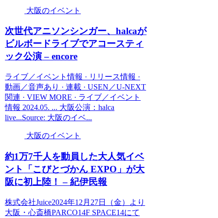
大阪のイベント
次世代アニソンシンガー、halcaが
ビルボードライブでアコースティ
ック公演 – encore
ライブ／イベント情報 · リリース情報 ·
動画／音声あり · 連載 · USEN／U-NEXT
関連 · VIEW MORE · ライブ／イベント
情報 2024.05. ... 大阪公演：halca
live...Source: 大阪のイベ...
大阪のイベント
約1万7千人を動員した大人気
イベ
ント
「こびとづかん EXPO」が
大
阪
に初上陸！ – 紀伊民報
株式会社Juice2024年12月27日（金）より
大阪・心斎橋PARCO14F SPACE14にて