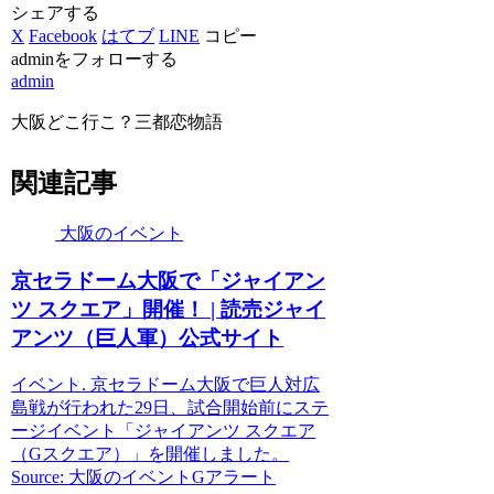
シェアする
X
Facebook
はてブ
LINE
コピー
adminをフォローする
admin
大阪どこ行こ？三都恋物語
関連記事
大阪のイベント
京セラドーム
大阪
で「ジャイアン
ツ スクエア」開催！ | 読売ジャイ
アンツ（巨人軍）公式サイト
イベント. 京セラドーム大阪で巨人対広
島戦が行われた29日、試合開始前にステ
ージイベント「ジャイアンツ スクエア
（Gスクエア）」を開催しました。
Source: 大阪のイベントGアラート