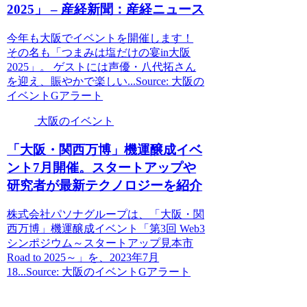
2025」 – 産経新聞：産経ニュース
今年も大阪でイベントを開催します！
その名も「つまみは塩だけの宴in大阪
2025」。 ゲストには声優・八代拓さん
を迎え、賑やかで楽しい...Source: 大阪の
イベントGアラート
大阪のイベント
「
大阪
・関西万博」機運醸成
イベ
ント
7月開催。スタートアップや
研究者が最新テクノロジーを紹介
株式会社パソナグループは、「大阪・関
西万博」機運醸成イベント「第3回 Web3
シンポジウム～スタートアップ見本市
Road to 2025～」を、2023年7月
18...Source: 大阪のイベントGアラート