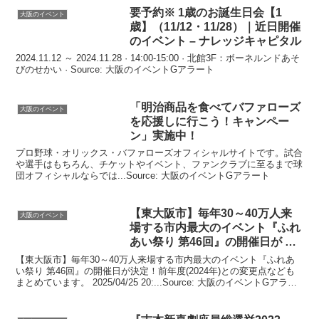
要予約※ 1歳のお誕生日会【1
大阪のイベント
歳】（11/12・11/28）｜近日開催
の
イベント
– ナレッジキャピタル
2024.11.12 ～ 2024.11.28 · 14:00-15:00 · 北館3F：ボーネルンドあそ
びのせかい · Source: 大阪のイベントGアラート
「明治商品を食べてバファローズ
大阪のイベント
を応援しに行こう！キャンペー
ン」実施中！
プロ野球・オリックス・バファローズオフィシャルサイトです。試合
や選手はもちろん、チケットやイベント、ファンクラブに至るまで球
団オフィシャルならでは...Source: 大阪のイベントGアラート
【東
大阪
市】毎年30～40万人来
大阪のイベント
場する市内最大の
イベント
『ふれ
あい祭り 第46回』の開催日が …
【東大阪市】毎年30～40万人来場する市内最大のイベント『ふれあ
い祭り 第46回』の開催日が決定！前年度(2024年)との変更点なども
まとめています。 2025/04/25 20:...Source: 大阪のイベントGアラー
ト