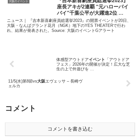
『吉本新喜劇座員総選挙2023』
大阪のイベント
座長アキが2連覇 “元ハローバイ
バイ”千葉公平が大躍進2位 …
ニュース｜ 『吉本新喜劇座員総選挙2023』の開票イベントが20日、
大阪・なんばグランド花月（NGK）地下のYES THEATERで行わ
れ、結果が発表された。Source: 大阪のイベントGアラート
体感型アウトドア
イベント
「アウトドア
フェス」2026年の開催が決定！広大な芝
生の上で外遊びを …
11/5(水)第8節vs
大阪
エヴェッサ – 長崎ヴ
ェルカ
コメント
コメントを書き込む