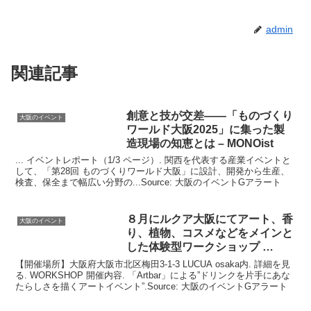
admin
関連記事
創意と技が交差――「ものづくり
大阪のイベント
ワールド
大阪
2025」に集った製
造現場の知恵とは – MONOist
... イベントレポート（1/3 ページ）. 関西を代表する産業イベントと
して、「第28回 ものづくりワールド大阪」に設計、開発から生産、
検査、保全まで幅広い分野の...Source: 大阪のイベントGアラート
８月にルクア
大阪
にてアート、香
大阪のイベント
り、植物、コスメなどをメインと
した体験型ワークショップ …
【開催場所】大阪府大阪市北区梅田3-1-3 LUCUA osaka内. 詳細を見
る. WORKSHOP 開催内容. 「Artbar」による”ドリンクを片手にあな
たらしさを描くアートイベント”.Source: 大阪のイベントGアラート