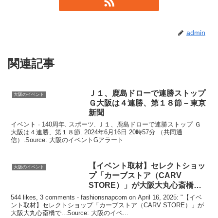
admin
関連記事
Ｊ１、鹿島ドローで連勝ストップ
大阪のイベント
Ｇ
大阪
は４連勝、第１８節 – 東京
新聞
イベント · 140周年. スポーツ. Ｊ１、鹿島ドローで連勝ストップ Ｇ
大阪は４連勝、第１８節. 2024年6月16日 20時57分 （共同通
信）.Source: 大阪のイベントGアラート
【
イベント
取材】セレクトショッ
大阪のイベント
プ「カーブストア（CARV
STORE）」が
大阪
大丸心斎橋で
…
544 likes, 3 comments - fashionsnapcom on April 16, 2025: "【イベ
ント取材】セレクトショップ「カーブストア（CARV STORE）」が
大阪大丸心斎橋で...Source: 大阪のイベ...