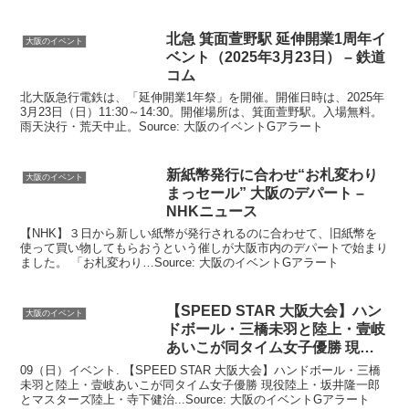
北急 箕面萱野駅 延伸開業1周年
イ
大阪のイベント
ベント
（2025年3月23日） – 鉄道
コム
北大阪急行電鉄は、「延伸開業1年祭」を開催。開催日時は、2025年
3月23日（日）11:30～14:30。開催場所は、箕面萱野駅。入場無料。
雨天決行・荒天中止。Source: 大阪のイベントGアラート
新紙幣発行に合わせ“お札変わり
大阪のイベント
まっセール”
大阪
のデパート –
NHKニュース
【NHK】３日から新しい紙幣が発行されるのに合わせて、旧紙幣を
使って買い物してもらおうという催しが大阪市内のデパートで始まり
ました。 「お札変わり…Source: 大阪のイベントGアラート
【SPEED STAR
大阪
大会】ハン
大阪のイベント
ドボール・三橋未羽と陸上・壹岐
あいこが同タイム女子優勝 現役
…
09（日）イベント. 【SPEED STAR 大阪大会】ハンドボール・三橋
未羽と陸上・壹岐あいこが同タイム女子優勝 現役陸上・坂井隆一郎
とマスターズ陸上・寺下健治...Source: 大阪のイベントGアラート