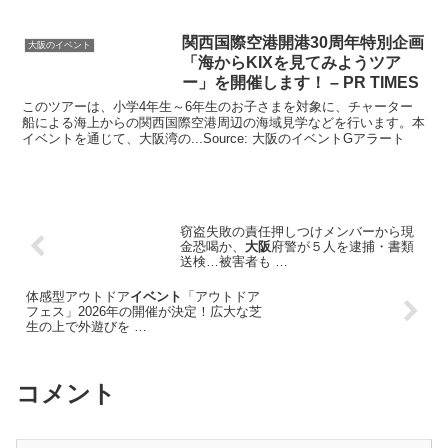
関西国際空港開港30周年特別企画
大阪のイベント
「海からKIXを見てみようツア
ー」を開催します！ – PR TIMES
このツアーは、小学4年生～6年生のお子さまを対象に、チャーター
船による海上からの関西国際空港周辺の海域見学などを行います。本
イベントを通じて、大阪湾の...Source: 大阪のイベントGアラート
窃盗失敗の責任押しつけメンバーから現
金恐喝か、
大阪
府警が５人を逮捕・書類
送検…被害者も …
体感型アウトドア
イベント
「アウトドア
フェス」2026年の開催が決定！広大な芝
生の上で外遊びを …
コメント