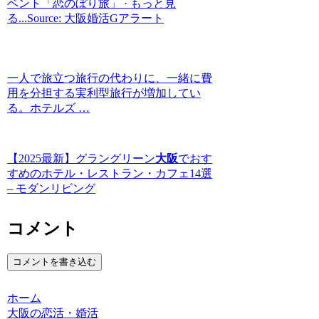
ベント「恋のぼり旅」 · もっと見
る...Source: 大阪婚活Gアラート
一人で旅立つ旅行の代わりに、一緒に費
用を分担する実利型旅行が増加してい
る。ホテルズ …
【2025最新】グラングリーン
大阪
でおす
すめのホテル・レストラン・カフェ14選
– モダンリビング
コメント
コメントを書き込む
ホーム
大阪の恋活・婚活