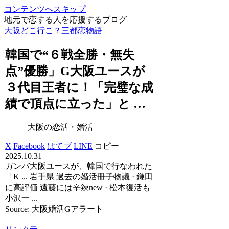
コンテンツへスキップ
地元で恋する人を応援するブログ
大阪どこ行こ？三都恋物語
韓国で“６戦全勝・無失
点”優勝」G
大阪
ユースが
３代目王者に！「完璧な成
績で頂点に立った」と …
大阪の恋活・婚活
X
Facebook
はてブ
LINE
コピー
2025.10.31
ガンバ大阪ユースが、韓国で行なわれた
「K ... 岩手県 過去の婚活冊子物議 · 鎌田
に高評価 遠藤には辛辣new · 松本復活も
小沢一 ...
Source: 大阪婚活Gアラート