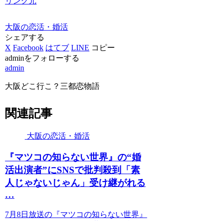
リンク元
大阪の恋活・婚活
シェアする
X
Facebook
はてブ
LINE
コピー
adminをフォローする
admin
大阪どこ行こ？三都恋物語
関連記事
大阪の恋活・婚活
『マツコの知らない世界』の“
婚
活
出演者”にSNSで批判殺到「素
人じゃないじゃん」受け継がれる
…
7月8日放送の『マツコの知らない世界』