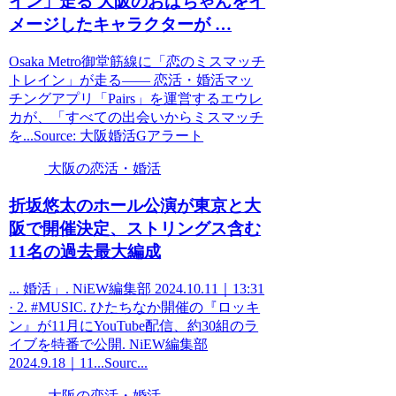
イン」走る
大阪
のおばちゃんをイ
メージしたキャラクターが …
Osaka Metro御堂筋線に「恋のミスマッチ
トレイン」が走る―― 恋活・婚活マッ
チングアプリ「Pairs」を運営するエウレ
カが、「すべての出会いからミスマッチ
を...Source: 大阪婚活Gアラート
大阪の恋活・婚活
折坂悠太のホール公演が東京と
大
阪
で開催決定、ストリングス含む
11名の過去最大編成
... 婚活」. NiEW編集部 2024.10.11｜13:31
· 2. #MUSIC. ひたちなか開催の『ロッキ
ン』が11月にYouTube配信、約30組のラ
イブを特番で公開. NiEW編集部
2024.9.18｜11...Sourc...
大阪の恋活・婚活