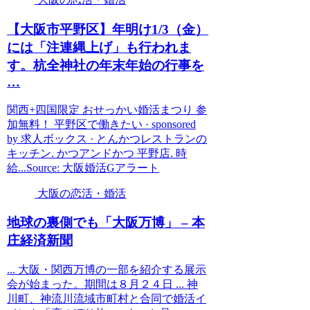
【
大阪
市平野区】年明け1/3（金）
には「注連縄上げ」も行われま
す。杭全神社の年末年始の行事を
…
関西+四国限定 おせっかい婚活まつり 参
加無料！ 平野区で働きたい · sponsored
by 求人ボックス · とんかつレストランの
キッチン. かつアンドかつ 平野店. 時
給...Source: 大阪婚活Gアラート
大阪の恋活・婚活
地球の裏側でも「
大阪
万博」 – 本
庄経済新聞
... 大阪・関西万博の一部を紹介する展示
会が始まった。期間は８月２４日 ... 神
川町、神流川流域市町村と合同で婚活イ