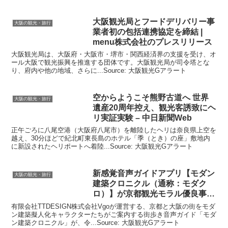
大阪観光
局とフードデリバリー事
大阪の観光・旅行
業者初の包括連携協定を締結 |
menu株式会社のプレスリリース
大阪観光局は、大阪府・大阪市・堺市・関西経済界の支援を受け、オ
ール大阪で観光振興を推進する団体です。大阪観光局が司令塔とな
り、府内や他の地域、さらに...Source: 大阪観光Gアラート
空からようこそ熊野古道へ 世界
大阪の観光・旅行
遺産20周年控え、
観光
客誘致にヘ
リ実証実験 – 中日新聞Web
正午ごろに八尾空港（大阪府八尾市）を離陸したヘリは奈良県上空を
越え、30分ほどで紀北町東長島のホテル「季（とき）の座」敷地内
に新設されたヘリポートへ着陸...Source: 大阪観光Gアラート
新感覚音声ガイドアプリ【モダン
大阪の観光・旅行
建築クロニクル（通称：モダク
ロ）】が京都
観光
モラル優良事業
…
有限会社TTDESIGN株式会社Vgoが運営する、京都と大阪の街をモダ
ン建築擬人化キャラクターたちがご案内する街歩き音声ガイド「モダ
ン建築クロニクル」が、令...Source: 大阪観光Gアラート