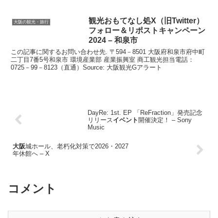
観光
おもてなし処X（旧Twitter）
大阪の観光・旅行
フォロー＆リポストキャンペーン
2024 – 和泉市
この記事に関するお問い合わせ先. 〒594－8501 大阪府和泉市府中町
二丁目7番5号和泉市 環境産業部 産業振興室 商工観光担当電話：
0725－99－8123（直通）Source: 大阪観光Gアラート
DayRe: 1st. EP 「ReFraction」発売記念
リリース
イベント
開催決定！ – Sony
Music
大阪
城ホール、老朽化対策で2026・2027
年休館へ – X
コメント