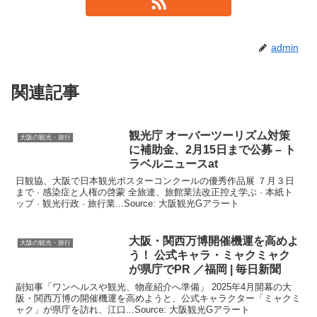
admin
関連記事
観光
庁 オーバーツーリズム対策
大阪の観光・旅行
に補助金、2月15日まで公募 – ト
ラベルニュースat
日観協、大阪で日本観光ポスターコンクールの優秀作品展 ７月３日
まで · 感染症と人権の啓蒙 全旅連、旅館業法改正控え学ぶ · 本紙ト
ップ · 観光行政 · 旅行業...Source: 大阪観光Gアラート
大阪
・関西万博開催機運を高めよ
大阪の観光・旅行
う！ 公式キャラ・ミャクミャク
が県庁でPR ／福岡 | 毎日新聞
副知事「ワンヘルスや観光、物産紹介へ準備」 2025年4月開幕の大
阪・関西万博の開催機運を高めようと、公式キャラクター「ミャクミ
ャク」が県庁を訪れ、江口...Source: 大阪観光Gアラート