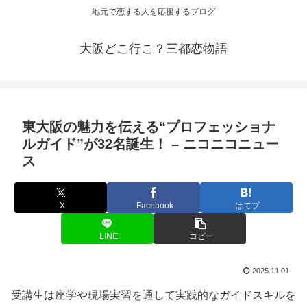
地元で恋する人を応援するブログ
大阪どこ行こ？三都恋物語
東
大阪
の魅力を伝える“プロフェッショナ
ルガイド”が32名誕生！ – ニコニコニュー
ス
X
Facebook
はてブ
LINE
コピー
2025.11.01
受講生は座学や現場実習を通して実践的なガイドスキルを