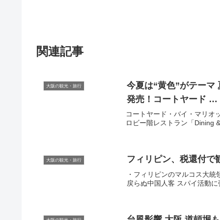
関連記事
今夏は“黄色”がテーマ 夏限定「LEMON BURGER（レモンバーガー）」を
大阪の観光・旅行
発売！コートヤード …
コートヤード・バイ・マリオット
ロビー階レストラン「Dining & 
フィリピン、税還付で
大阪の観光・旅行
・フィリピンのマルコス大統領
戻らぬ中国人客 スパイ活動に強い
台風影響
大阪
道頓堀