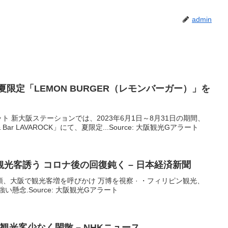
admin
 新大阪ステーションでは、2023年6月1日～8月31日の期間、
Bar LAVAROCK」にて、夏限定...Source: 大阪観光Gアラート
観光
客誘う コロナ後の回復鈍く – 日本経済新聞
、大阪で観光客増を呼びかけ 万博を視察 · ・フィリピン観光、
懸念.Source: 大阪観光Gアラート
も
観光
客少なく閑散 – NHKニュース