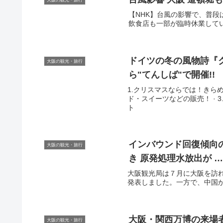
大阪の観光・旅行
【NHK】台風の影響で、普
飲食店も一部が臨時休業していま
ドイツの冬の風物詩『ク
大阪の観光・旅行
ら"てんしば"で開催!!
1.クリスマスならでは！きらめ
ド・スイーツなどの販売！ · 3
ト
インバウンド回復傾向
大阪の観光・旅行
き 原発処理水放出が 
大阪観光局は７月に大阪を訪
発表しました。一方で、中国から
大阪
・関西万博の来場者
大阪の観光・旅行