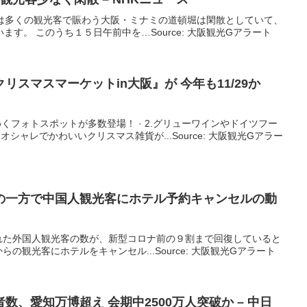
段は多くの観光客で賑わう大阪・ミナミの道頓堀は閑散としていて、
す。 このうち１５日午前中を…Source: 大阪観光Gアラート
リスマスマーケットin
大阪
』が 今年も11/29か
くフォトスポットが多数登場！ · 2.グリューワインやドイツフー
.オシャレでかわいいクリスマス雑貨が...Source: 大阪観光Gアラー
の一方で中国人
観光
客にホテル予約キャンセルの動
…
れた外国人観光客の数が、新型コロナ前の９割まで回復していると
の観光客にホテルをキャンセル...Source: 大阪観光Gアラート
数、愛知万博超え 会期中2500万人突破か – 中日