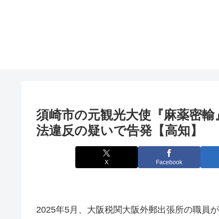
須崎市の元
観光
大使『麻薬密輸
法違反の疑いで告発【高知】
X
Facebook
2025年5月、大阪税関大阪外郵出張所の職員