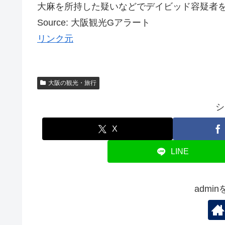
大麻を所持した疑いなどでデイビッド容疑者を逮捕。
Source: 大阪観光Gアラート
リンク元
大阪の観光・旅行
シ
X
LINE
admi