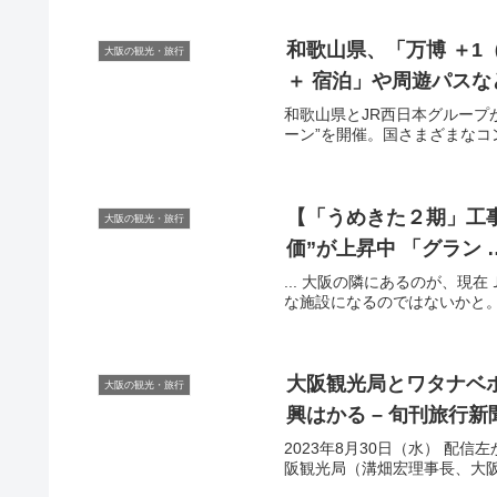
和歌山県、「万博 ＋1
大阪の観光・旅行
＋ 宿泊」や周遊パスな
和歌山県とJR西日本グループ
ーン”を開催。国さまざまなコン
【「うめきた２期」工
大阪の観光・旅行
価”が上昇中 「グラン 
... 大阪の隣にあるのが、現
な施設になるのではないかと。うめ
大阪観光
局とワタナベ
大阪の観光・旅行
興はかる – 旬刊旅行新
2023年8月30日（水） 配
阪観光局（溝畑宏理事長、大阪府