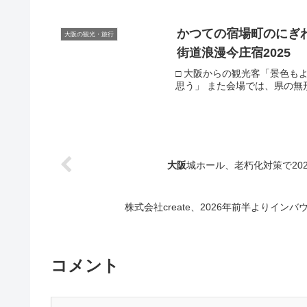
かつての宿場町のにぎ
大阪の観光・旅行
街道浪漫今庄宿2025
□ 大阪からの観光客「景色も
思う」 また会場では、県の無形民
大阪
城ホール、老朽化対策で2026
株式会社create、2026年前半よりイン
コメント