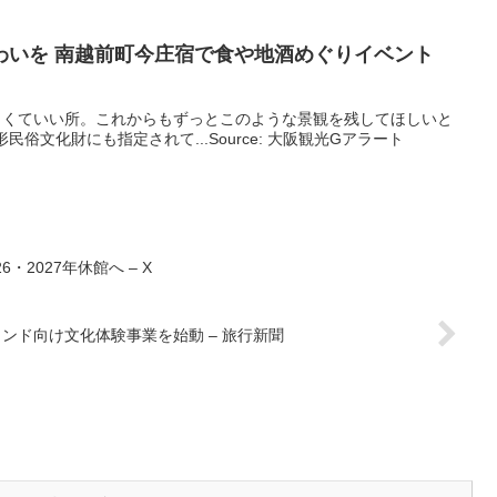
わいを 南越前町今庄宿で食や地酒めぐりイベント
よくていい所。これからもずっとこのような景観を残してほしいと
俗文化財にも指定されて...Source: 大阪観光Gアラート
・2027年休館へ – X
バウンド向け文化体験事業を始動 – 旅行新聞