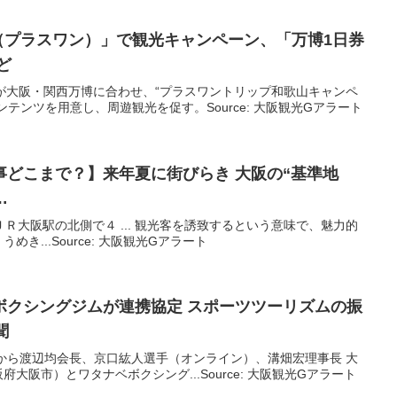
（プラスワン）」で
観光
キャンペーン、「万博1日券
ど
が大阪・関西万博に合わせ、“プラスワントリップ和歌山キャンペ
テンツを用意し、周遊観光を促す。Source: 大阪観光Gアラート
事どこまで？】来年夏に街びらき
大阪
の“基準地
…
在ＪＲ大阪駅の北側で４ ... 観光客を誘致するという意味で、魅力的
き...Source: 大阪観光Gアラート
ボクシングジムが連携協定 スポーツツーリズムの振
聞
信左から渡辺均会長、京口紘人選手（オンライン）、溝畑宏理事長 大
大阪市）とワタナベボクシング...Source: 大阪観光Gアラート