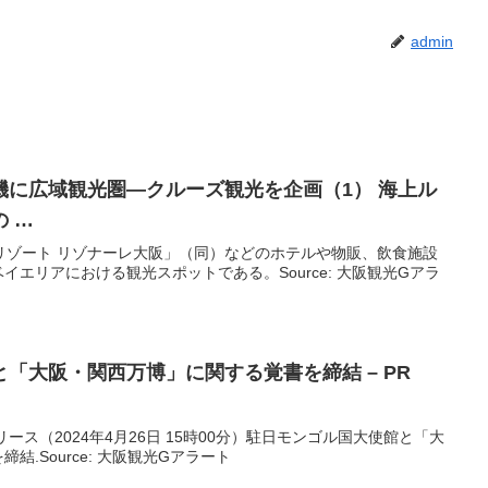
admin
機に広域
観光
圏―クルーズ
観光
を企画（1） 海上ル
の …
星野リゾート リゾナーレ大阪」（同）などのホテルや物販、飲食施設
エリアにおける観光スポットである。Source: 大阪観光Gアラ
と「
大阪
・関西万博」に関する覚書を締結 – PR
ース（2024年4月26日 15時00分）駐日モンゴル国大使館と「大
.Source: 大阪観光Gアラート