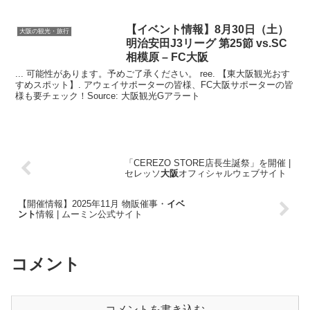
【イベント情報】8月30日（土）
大阪の観光・旅行
明治安田J3リーグ 第25節 vs.SC
相模原 – FC
大阪
... 可能性があります。予めご了承ください。 ree. 【東大阪観光おす
すめスポット】. アウェイサポーターの皆様、FC大阪サポーターの皆
様も要チェック！Source: 大阪観光Gアラート
「CEREZO STORE店長生誕祭」を開催 |
セレッソ
大阪
オフィシャルウェブサイト
【開催情報】2025年11月 物販催事・
イベ
ント
情報 | ムーミン公式サイト
コメント
コメントを書き込む