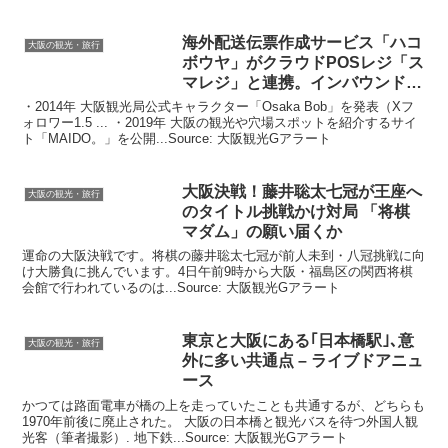
海外配送伝票作成サービス「ハコ
大阪の観光・旅行
ボウヤ」がクラウドPOSレジ「ス
マレジ」と連携。インバウンド
…
・2014年 大阪観光局公式キャラクター「Osaka Bob」を発表（Xフ
ォロワー1.5 ... ・2019年 大阪の観光や穴場スポットを紹介するサイ
ト「MAIDO。」を公開...Source: 大阪観光Gアラート
大阪
決戦！藤井聡太七冠が王座へ
大阪の観光・旅行
のタイトル挑戦かけ対局 「将棋
マダム」の願い届くか
運命の大阪決戦です。将棋の藤井聡太七冠が前人未到・八冠挑戦に向
け大勝負に挑んでいます。4日午前9時から大阪・福島区の関西将棋
会館で行われているのは...Source: 大阪観光Gアラート
東京と
大阪
にある｢日本橋駅｣､意
大阪の観光・旅行
外に多い共通点 – ライブドアニュ
ース
かつては路面電車が橋の上を走っていたことも共通するが、どちらも
1970年前後に廃止された。 大阪の日本橋と観光バスを待つ外国人観
光客（筆者撮影）. 地下鉄...Source: 大阪観光Gアラート