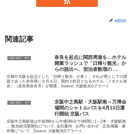
admin
関連記事
奈良を起点に関西周遊を…ホテル
大阪の観光・旅行
開業ラッシュで「日帰り
観光
」か
らの脱出へ、宿泊者数増の …
京都や大阪を起点とした「日帰り観光」が多く、それが県としての課
題であった奈良県に９月４日、国内２軒目となるホテル「ノボテル奈
良」（奈良県奈良市）が開業...Source: 大阪観光Gアラート
京阪中之島駅・
大阪
駅南～万博会
大阪の観光・旅行
場間のシャトルバスを4月13日運
行開始 京阪バス
京阪中之島駅発は午前8時から午後5時台で1時間に1～2本、大阪駅南
... 観光経済新聞社について. 会社案内 · お問い合わせ · 広告掲載 · 著
作権について...Source: 大阪観光Gアラート