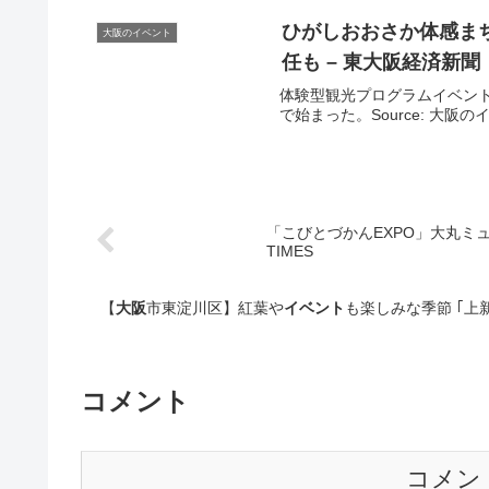
ひがしおおさか体感ま
大阪のイベント
任も – 東
大阪
経済新聞
体験型観光プログラムイベント
で始まった。Source: 大阪
「こびとづかんEXPO」大丸ミュ
TIMES
【
大阪
市東淀川区】紅葉や
イベント
も楽し
コメント
コメン