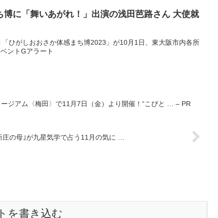
ち博に「舞いあがれ！」出演の浅田芭路さん 大使就
「ひがしおおさか体感まち博2023」が10月1日、東大阪市内各所
のイベントGアラート
ージアム〈梅田〉で11月7日（金）より開催！“こびと … – PR
みな季節 ｢上新庄の母｣が九星気学で占う11月の気に …
トを書き込む