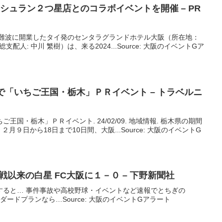
ミシュラン２つ星店とのコラボ
イベント
を開催 – PR
阪・難波に開業したタイ発のセンタラグランドホテル大阪（所在地：
支配人: 中川 繁樹）は、来る2024...Source: 大阪のイベントGア
で「いちご王国・栃木」ＰＲ
イベント
– トラベルニ
王国・栃木」ＰＲイベント. 24/02/09. 地域情報. 栃木県の期間
９日から18日まで10日間、大阪...Source: 大阪のイベントG
戦以来の白星 FC
大阪
に１－０ – 下野新聞社
すると… 事件事故や高校野球・イベントなど速報でとちぎの
ダードプランなら…Source: 大阪のイベントGアラート