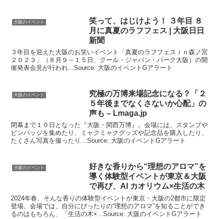
笑って、はじけよう！ ３年目 ８
大阪のイベント
月に真夏のラフフェス |
大阪
日日
新聞
３年目を迎えた大阪のお笑いイベント「真夏のラフフェスｉｎ森ノ宮
２０２３」（８月９～１５日、クール・ジャパン・パーク大阪）の開
催発表会見が行われ...Source: 大阪のイベントGアラート
究極の万博来場記念になる？「２
大阪のイベント
５年後までなくさないか心配」の
声も – Lmaga.jp
閉幕まで１０日となった『大阪・関西万博』。会場には、スタンプや
ピンバッジを集めたり、ミャクミャクグッズや記念品を購入したり、
たくさん写真を撮ったり…Source: 大阪のイベントGアラート
好きな香りから“理想のアロマ”を
大阪のイベント
導く体験型
イベント
が東京＆
大阪
で再び、AI カオリウム×生活の木
2024年春、そんな香りの体験型イベントが東京・大阪の2都市に限定
登場。会場では、自分にぴったりの“理想のアロマ”を知ることができ
るのはもちろん、「生活の木×...Source: 大阪のイベントGアラート