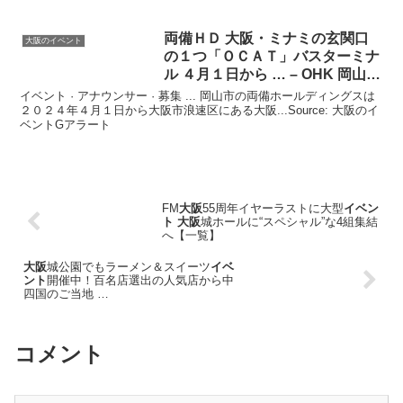
両備ＨＤ
大阪
・ミナミの玄関口
大阪のイベント
の１つ「ＯＣＡＴ」バスターミナ
ル ４月１日から … – OHK 岡山放
送
イベント · アナウンサー · 募集 ... 岡山市の両備ホールディングスは
２０２４年４月１日から大阪市浪速区にある大阪...Source: 大阪のイ
ベントGアラート
FM
大阪
55周年イヤーラストに大型
イベン
ト 大阪
城ホールに“スペシャル”な4組集結
へ【一覧】
大阪
城公園でもラーメン＆スイーツ
イベ
ント
開催中！百名店選出の人気店から中
四国のご当地 …
コメント