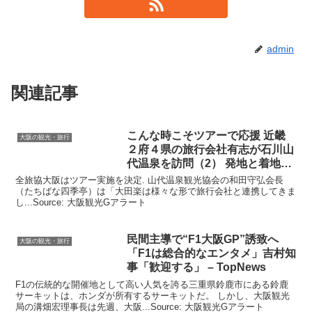
admin
関連記事
こんな時こそツアーで応援 近畿
大阪の観光・旅行
２府４県の旅行会社有志が石川山
代温泉を訪問（2） 発地と着地協
…
全旅協大阪はツアー実施を決定. 山代温泉観光協会の和田守弘会長
（たちばな四季亭）は「大田楽は様々な形で旅行会社と連携してきま
し...Source: 大阪観光Gアラート
民間主導で“F1
大阪
GP”誘致へ
大阪の観光・旅行
「F1は総合的なエンタメ」吉村知
事「歓迎する」 – TopNews
F1の伝統的な開催地として高い人気を誇る三重県鈴鹿市にある鈴鹿
サーキットは、ホンダが所有するサーキットだ。 しかし、大阪観光
局の溝畑宏理事長は先週、大阪...Source: 大阪観光Gアラート