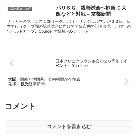
パリＳＧ、親善試合へ抱負 Ｃ
大
大阪の観光・旅行
阪
などと対戦 – 京都新聞
サッカーのフランス１部リーグ、パリ・サンジェルマンが２３日、日
本で行うクラブ間の親善試合に向けて大阪市内で記者会見し、昨年の
ワールドカップ…Source: 大阪観光Gアラート
日本クリニクラウン協会が２０周年で
イ
ベント
– YouTube
大阪
・関西万博閉幕、金融機関が存在感
発揮 –
観光
経済新聞
コメント
コメントを書き込む