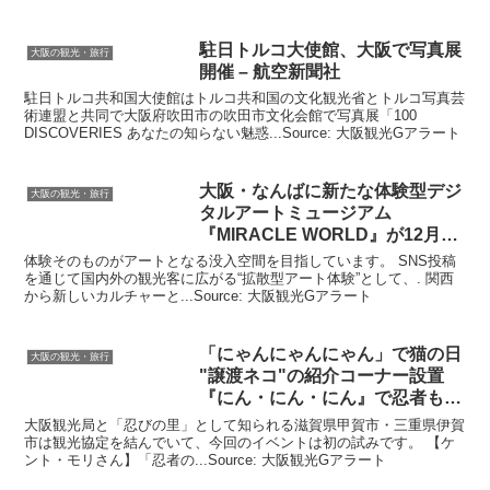
駐日トルコ大使館、
大阪
で写真展
大阪の観光・旅行
開催 – 航空新聞社
駐日トルコ共和国大使館はトルコ共和国の文化観光省とトルコ写真芸
術連盟と共同で大阪府吹田市の吹田市文化会館で写真展「100
DISCOVERIES あなたの知らない魅惑...Source: 大阪観光Gアラート
大阪
・なんばに新たな体験型デジ
大阪の観光・旅行
タルアートミュージアム
『MIRACLE WORLD』が12月5
日(金)に …
体験そのものがアートとなる没入空間を目指しています。 SNS投稿
を通じて国内外の観光客に広がる“拡散型アート体験”として、. 関西
から新しいカルチャーと...Source: 大阪観光Gアラート
「にゃんにゃんにゃん」で猫の日
大阪の観光・旅行
"譲渡ネコ"の紹介コーナー設置
『にん・にん・にん』で忍者も登
場
大阪観光局と「忍びの里」として知られる滋賀県甲賀市・三重県伊賀
市は観光協定を結んでいて、今回のイベントは初の試みです。 【ケ
ント・モリさん】「忍者の...Source: 大阪観光Gアラート