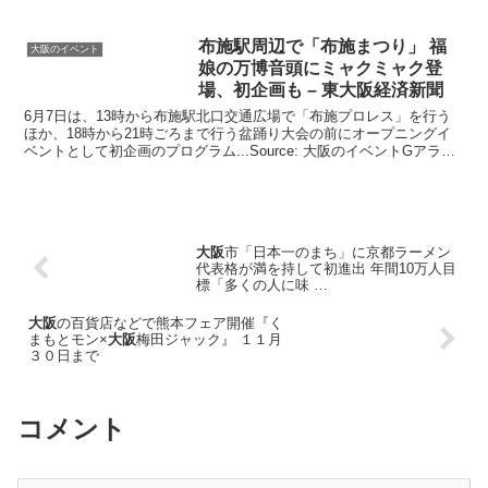
ラート
布施駅周辺で「布施まつり」 福
大阪のイベント
娘の万博音頭にミャクミャク登
場、初企画も – 東
大阪
経済新聞
6月7日は、13時から布施駅北口交通広場で「布施プロレス」を行う
ほか、18時から21時ごろまで行う盆踊り大会の前にオープニングイ
ベントとして初企画のプログラム...Source: 大阪のイベントGアラー
ト
大阪
市「日本一のまち」に京都ラーメン
代表格が満を持して初進出 年間10万人目
標「多くの人に味 …
大阪
の百貨店などで熊本フェア開催『く
まもとモン×
大阪
梅田ジャック』 １１月
３０日まで
コメント