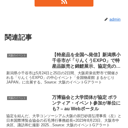
admin
関連記事
【特産品を全国へ発信】新潟県小
大阪のイベント
千谷市が「りんくうEXPO」で特
産品販売と錦鯉展示、協定先の
…
新潟県小千谷市は5月24日と25日の2日間、大阪府泉佐野市で開催さ
れる「りんくうEXPO」の中心イベント「全国物産館 まるかじり
JAPAN」に出展する。Source: 大阪のイベントGアラート
万博協会と大学団体が協定 ボラ
大阪のイベント
ンティア・
イベント
参加が単位に
も? – au Webポータル
協定を結んだ、大学コンソーシアム大阪の辰巳砂昌弘理事長（左）と
日本国際博覧会協会の石毛博行事務総長=2023年8月23日、大阪市中
央区、諏訪和仁撮影 2025...Source: 大阪のイベントGアラート