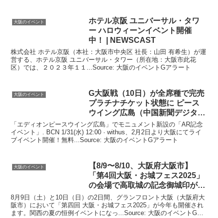
ホテル京阪 ユニバーサル・タワ
大阪のイベント
ー ハロウィーン
イベント
開催
中！ | NEWSCAST
株式会社 ホテル京阪（本社：大阪市中央区 社長：山田 有希生）が運
営する、ホテル京阪 ユニバーサル・タワー（所在地：大阪市此花
区）では、２０２３年１１...Source: 大阪のイベントGアラート
G
大阪
戦（10日）が全席種で完売
大阪のイベント
プラチナチケット状態に ピース
ウイング広島（中国新聞デジタ
ル）
「エディオンピースウイング広島」でモニュメント新設の「AR記念
イベント」. BCN 1/31(水) 12:00 · withus、2月2日より大阪にてライ
ブイベント開催！無料...Source: 大阪のイベントGアラート
【8/9〜8/10、
大阪
府
大阪
市】
大阪のイベント
「第4回
大阪
・お城フェス2025」
の会場で高取城の記念御城印が販
売
8月9日（土）と10日（日）の2日間、グランフロント大阪（大阪府大
阪市）において「第四回 大阪・お城フェス2025」が今年も開催され
ます。関西の夏の恒例イベントになっ...Source: 大阪のイベントGア