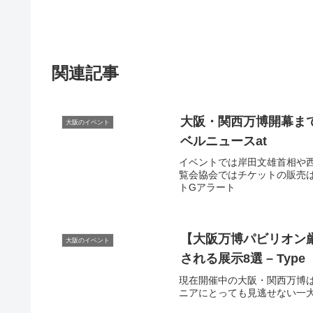
関連記事
大阪
・関西万博開幕まで
大阪のイベント
ベルニュースat
イベントでは岸田文雄首相や
覧会協会ではチケットの販売はも
トGアラート
【
大阪
万博パビリオン
大阪のイベント
される展示8選 – Type
現在開催中の大阪・関西万博は
ニアにとっても見逃せない一大イ