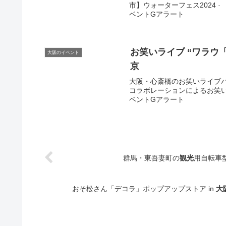
市】ウォーターフェス2024 · 【大
ベントGアラート
お笑いライブ “ワラウ「
大阪のイベント
京
大阪・心斎橋のお笑いライブ
コラボレーションによるお笑いライ
ベントGアラート
群馬・東吾妻町の
観光
用自転車型
おそ松さん「デコラ」ポップアップストア in
大