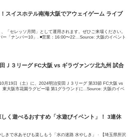
」！スイスホテル南海
大阪
でアウェイゲーム ライブ
く、「セレッソ月間」として運用されます。ぜひご来場ください。
ンバー10」. ◾️営業：16:00〜22:...Source: 大阪のイベント
安田Ｊ３リーグ FC
大阪
vs ギラヴァンツ北九州 試合
4年10月19日（土）に、2024明治安田Ｊ３リーグ 第33節 FC大阪 vs
大阪市花園ラグビー場 第1グラウンドに...Source: 大阪のイベ
も涼しく遊べるおすすめ「水遊び
イベント
」！ 3連休
やしきで水あそびも楽しもう「水の迷路 水やしき」 · 【埼玉県所沢