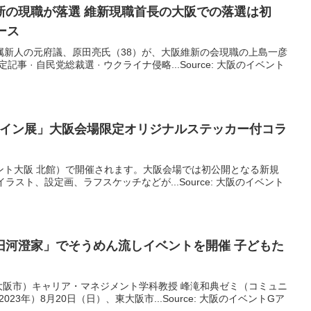
新の現職が落選 維新現職首長の
大阪
での落選は初
ース
無所属新人の元府議、原田亮氏（38）が、大阪維新の会現職の上島一彦
限定記事 · 自民党総裁選 · ウクライナ侵略...Source: 大阪のイベント
ザイン展」
大阪
会場限定オリジナルステッカー付コラ
フロント大阪 北館）で開催されます。大阪会場では初公開となる新規
ラスト、設定画、ラフスケッチなどが...Source: 大阪のイベント
旧河澄家」でそうめん流し
イベント
を開催 子どもた
大阪市）キャリア・マネジメント学科教授 峰滝和典ゼミ（コミュニ
23年）8月20日（日）、東大阪市...Source: 大阪のイベントGア