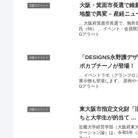
大阪
・箕面市長選で維
大阪のイベント
地盤で異変 – 産経ニュ
... 大阪府箕面市長選で、
氏（66） ... イベント · 会員
Gアラート
「DESIGNS永野護デ
大阪のイベント
ボカプチーノが登場！
... イベントラボ（グラン
展示物も登場します。 原画やイ
Gアラート
東
大阪
市指定文化財「
大阪のイベント
ちと大学生が的当て …
近畿大学経営学部（大阪府東
ケーション論）は、令和5年（20