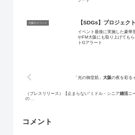
ラート
【SDGs】プロジェクトN
大阪のイベント
イベント最後に実施した豪華
やFM大阪にも取り上げてもらい
トGアラート
「光の御堂筋」
大阪
の夜を彩る
（プレスリリース）【止まらない“ミドル・シニア
婚活
ニ
の …
コメント