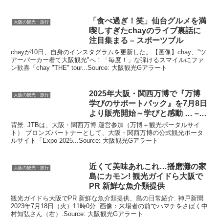
「食べ過ぎ！笑」仙台グルメを満
大阪の観光・旅行
喫しすぎたchayのライブ裏話に
注目集まる – スポーツブル
chayが10日、自身のインスタグラムを更新した。【画像】chay、"ツ
アーパーカー着て大阪観光"へ！「毎度！」な弾けるスマイルにファ
ン歓喜「chay "THE" tour...Source: 大阪観光Gアラート
2025年
大阪
・関西万博で『万博
大阪の観光・旅行
学びのサポートパック』を7月8日
より販売開始～学びと感動 … –
JTB
背景. JTBは、大阪・関西万博 運営参加（万博＋観光ポータルサイ
ト） ブロンズパートナーとして、大阪・関西万博の公式観光ポータ
ルサイト「Expo 2025...Source: 大阪観光Gアラート
近くて美味あれこれ…播磨灘の家
大阪の観光・旅行
島にカモン!
観光
ガイドら
大阪
で
PR 新鮮な魚介類提供
観光ガイドら大阪でPR 新鮮な魚介類提供、島の日常紹介. 神戸新聞
2023年7月18日（火）11時0分. 画像：来場者の前でハマチをさばく中
村知弘さん（右）.Source: 大阪観光Gアラート