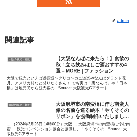
admin
関連記事
【
大阪
なんばに来たら！】食欲の
大阪の観光・旅行
秋！立ち飲みはしご酒おすすめ4
選 – MORE | ファッション
大阪で観光といえば道頓堀〜グリコ〜カニ道楽やなんばグランド花
月、アメリカ村など盛りだくさん！ でも実は「裏なんば」や「日本
橋」は地元民から観光客の...Source: 大阪観光Gアラート
大阪
府堺市の南蛮橋に佇む南蛮人
大阪の観光・旅行
像の名前を巡る絵本「やくそくの
リボン」を協働制作いたしまし
…
... （2024年3月26日 14時00分）大阪 ... 大阪府堺市の南蛮橋に佇む南
蛮 ... 観光コンベンション協会と協働し、「やくそくの...Source: 大
阪観光Gアラート