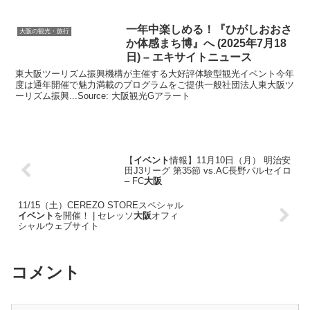
一年中楽しめる！『ひがしおおさ
大阪の観光・旅行
か体感まち博』へ (2025年7月18
日) – エキサイトニュース
東大阪ツーリズム振興機構が主催する大好評体験型観光イベント今年
度は通年開催で魅力満載のプログラムをご提供一般社団法人東大阪ツ
ーリズム振興...Source: 大阪観光Gアラート
【
イベント
情報】11月10日（月） 明治安
田J3リーグ 第35節 vs.AC長野パルセイロ
– FC
大阪
11/15（土）CEREZO STOREスペシャル
イベント
を開催！ | セレッソ
大阪
オフィ
シャルウェブサイト
コメント