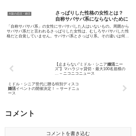
さっぱりした性格の女性とは？
大阪の恋活・婚活
自称サバサバ系にならないために
「自称サバサバ系」の女性にサバサバした人はいないもの。周囲から
サバサバ系だと言われるさっぱりした女性は、むしろサバサバした性
格だと自覚していません。サバサバ系とさっぱり系。その違いは何な
のでしょうか。チェックしてみましょう。Source: ...
【止まらない“ミドル・シニア
婚活
ニー
ズ”】マハラジャ貸切・最大100名規模の
… – ニコニコニュース
ミドル・シニア世代に贈る特別ディスコ
婚活
イベントの開催決定！ – サードニュ
ース
コメント
コメントを書き込む