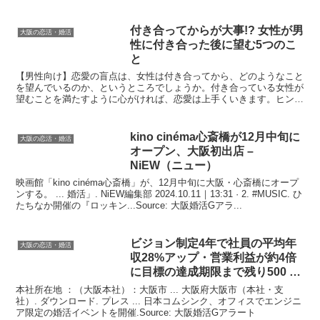
付き合ってからが大事!? 女性が男
大阪の恋活・婚活
性に付き合った後に望む5つのこ
と
【男性向け】恋愛の盲点は、女性は付き合ってから、どのようなこと
を望んでいるのか、というところでしょうか。付き合っている女性が
望むことを満たすように心がければ、恋愛は上手くいきます。ヒント
をまとめてみたのでチェックしてみてください。Sourc...
kino cinéma心斎橋が12月中旬に
大阪の恋活・婚活
オープン、
大阪
初出店 –
NiEW（ニュー）
映画館「kino cinéma心斎橋」が、12月中旬に大阪・心斎橋にオープ
ンする。 ... 婚活」. NiEW編集部 2024.10.11｜13:31 · 2. #MUSIC. ひ
たちなか開催の『ロッキン...Source: 大阪婚活Gアラ...
ビジョン制定4年で社員の平均年
大阪の恋活・婚活
収28%アップ・営業利益が約4倍
に目標の達成期限まで残り500 …
本社所在地 ：（大阪本社）：大阪市 ... 大阪府大阪市（本社・支
社）. ダウンロード. プレス ... 日本コムシンク、オフィスでエンジニ
ア限定の婚活イベントを開催.Source: 大阪婚活Gアラート