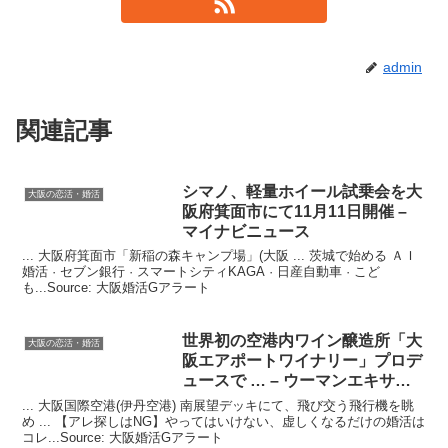
admin
関連記事
シマノ、軽量ホイール試乗会を
大
大阪の恋活・婚活
阪
府箕面市にて11月11日開催 –
マイナビニュース
... 大阪府箕面市「新稲の森キャンプ場」(大阪 ... 茨城で始める ＡＩ
婚活 · セブン銀行 · スマートシティKAGA · 日産自動車 · こど
も...Source: 大阪婚活Gアラート
世界初の空港内ワイン醸造所「
大
大阪の恋活・婚活
阪
エアポートワイナリー」プロデ
ュースで … – ウーマンエキサイ
ト
... 大阪国際空港(伊丹空港) 南展望デッキにて、飛び交う飛行機を眺
め ... 【アレ探しはNG】やってはいけない、虚しくなるだけの婚活は
コレ...Source: 大阪婚活Gアラート