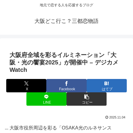
地元で恋する人を応援するブログ
大阪どこ行こ？三都恋物語
大阪
府全域を彩るイルミネーション「
大
阪
・光の饗宴2025」が開催中 – デジカメ
Watch
X
Facebook
はてブ
LINE
コピー
2025.11.04
... 大阪市役所周辺を彩る「OSAKA光のルネサンス