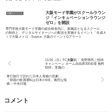
大阪
モード学園がスクールラウン
大阪のイベント
ジ「インキュベーションラウンジ
ゼロ」を開設
専門学校大阪モード学園の総合校舎内に、新施設となるスクール ...
の制作と、デジタルサイネージへの配信を実施するイベント「生成Ａ
Ｉで大阪メトロ...Source: 大阪のイベントGアラート
11/16（日）FC
大阪
戦「 長野県民ご招待
キャンペーン ホーム自由席300名様 無料
招待」実施の …
孝行旅行で訪れた日本人母娘の悲劇…
「韓国の飲酒運転は日本の6倍」痛烈な指
摘 – 中央日報
コメント