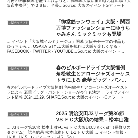
万博の開催機運を盛り上げようと、高島屋大阪店前のなんば広場（大
阪市中央区）で２６日、全長...Source: 大阪のイベントGアラート
「御堂筋ランウェイ」
大阪
・関西
大阪のイベント
万博ファッションショーにゆうち
ゃみさん ミャクミャクも登場
... イベント「大阪城イルミナージュ」開幕 大阪モチーフの作品も ·
ゆうちゃみ ... OSAKA STYLE大阪を知れば大阪が楽しくなる ·
FACEBOOK · TWITTER · YOUTUBE...Source: 大阪のイベント...
春のビルボードライブ
大阪
恒例
大阪のイベント
角松敏生とアロージャズオーケス
トラによる 豪華ビッグ・バンド
…
春のビルボードライブ大阪恒例 角松敏生とアロージャズオーケスト
ラによる 豪華ビッグ・バンド・ショーが今年も決定！ ライブ／イベ
ント情報 2024.12.29. SHARE.Source: 大阪のイベントGアラート
2025 明治安田J3リーグ第36節
大阪のイベント
VS ＦＣ
大阪
戦の結果 – 松本山雅
... J3リーグ第36節 松本山雅FC vs ＦＣ大阪14:03 Kick off（長野Ｕス
タジアム） 試合結果 松本山雅ＦＣ 1-1 ＦＣ大阪 ... イベント情報￼ ·
U-18 · U-15 · レディース · U-15...Sou...