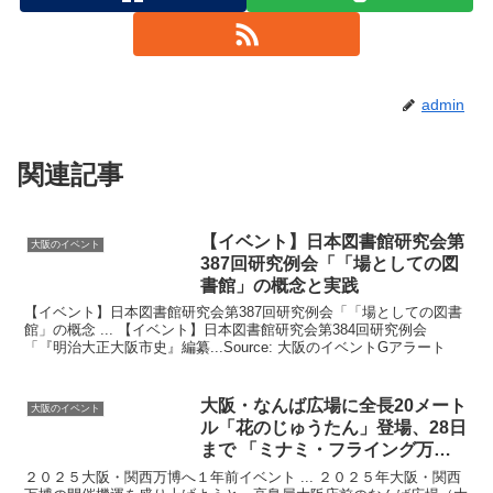
admin
関連記事
【
イベント
】日本図書館研究会第
大阪のイベント
387回研究例会「「場としての図
書館」の概念と実践
【イベント】日本図書館研究会第387回研究例会「「場としての図書
館」の概念 ... 【イベント】日本図書館研究会第384回研究例会
「『明治大正大阪市史』編纂...Source: 大阪のイベントGアラート
大阪
・なんば広場に全長20メート
大阪のイベント
ル「花のじゅうたん」登場、28日
まで 「ミナミ・フライング万博
…
２０２５大阪・関西万博へ１年前イベント ... ２０２５年大阪・関西