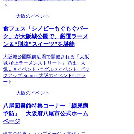
ト
大阪のイベント
食フェス「シノビーもぐもぐパー
ク」が
大阪
城公園で、厳選ラーメ
ン＆“別腹”スイーツ”を堪能
大阪城公園駅前広場で開催される「大阪
城 極上ラーメンストリート」では、人
気 ... # イベント · # グルメイベント. ピッ
クアップ.Source: 大阪のイベントGアラ
ート
大阪のイベント
八尾図書館特集コーナー「糖尿病
予防」｜
大阪
府八尾市公式ホーム
ページ
現在の位置： トップページ > 文化・ス