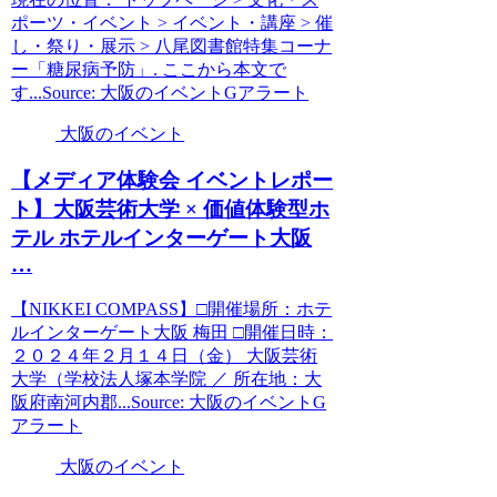
ポーツ・イベント > イベント・講座 > 催
し・祭り・展示 > 八尾図書館特集コーナ
ー「糖尿病予防」. ここから本文で
す...Source: 大阪のイベントGアラート
大阪のイベント
【メディア体験会
イベント
レポー
ト】
大阪
芸術大学 × 価値体験型ホ
テル ホテルインターゲート
大阪
…
【NIKKEI COMPASS】□開催場所：ホテ
ルインターゲート大阪 梅田 □開催日時：
２０２４年２月１４日（金） 大阪芸術
大学（学校法人塚本学院 ／ 所在地：大
阪府南河内郡...Source: 大阪のイベントG
アラート
大阪のイベント