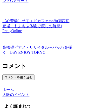
ントGアラート
【心斎橋】サモエドカフェmoffu関西初
登場！もふもふ体験で癒しの時間 |
PrettyOnline
高橋望ピアノ・リサイタル～バッハを弾
く – Let's ENJOY TOKYO
コメント
コメントを書き込む
ホーム
大阪のイベント
よく読まれて