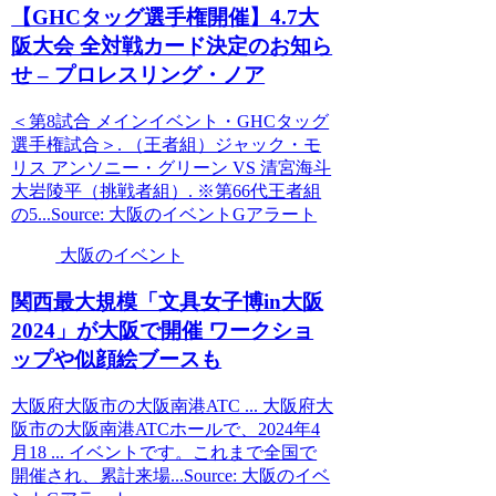
【GHCタッグ選手権開催】4.7
大
阪
大会 全対戦カード決定のお知ら
せ – プロレスリング・ノア
＜第8試合 メインイベント・GHCタッグ
選手権試合＞. （王者組）ジャック・モ
リス アンソニー・グリーン VS 清宮海斗
大岩陵平（挑戦者組）. ※第66代王者組
の5...Source: 大阪のイベントGアラート
大阪のイベント
関西最大規模「文具女子博in
大阪
2024」が
大阪
で開催 ワークショ
ップや似顔絵ブースも
大阪府大阪市の大阪南港ATC ... 大阪府大
阪市の大阪南港ATCホールで、2024年4
月18 ... イベントです。これまで全国で
開催され、累計来場...Source: 大阪のイベ