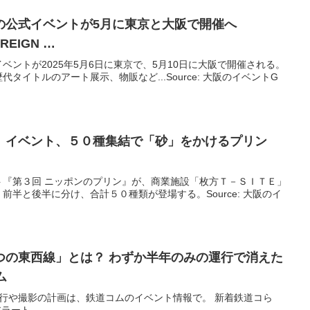
の公式
イベント
が5月に東京と
大阪
で開催へ
TREIGN …
ベントが2025年5月6日に東京で、5月10日に大阪で開催される。
タイトルのアート展示、物販など...Source: 大阪のイベントG
」
イベント
、５０種集結で「砂」をかけるプリン
ト『第３回 ニッポンのプリン』が、商業施設「枚方Ｔ－ＳＩＴＥ」
半と後半に分け、合計５０種類が登場する。Source: 大阪のイ
つの東西線」とは？ わずか半年のみの運行で消えた
ム
行や撮影の計画は、鉄道コムのイベント情報で。 新着鉄道コら