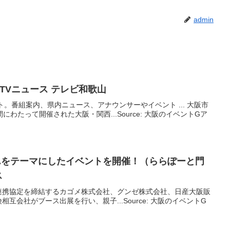
admin
万博閉幕 知事が総括 WTVニュース テレビ和歌山
イト。番組案内、県内ニュース、アナウンサーやイベント ... 大阪市
わたって開催された大阪・関西...Source: 大阪のイベントGア
んをテーマにした
イベント
を開催！（ららぽーと門
ス
連携協定を締結するカゴメ株式会社、グンゼ株式会社、日産大阪販
互会社がブース出展を行い、親子...Source: 大阪のイベントG