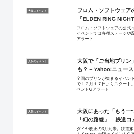
フロム・ソフトウェア
大阪のイベント
『ELDEN RING NIGH
フロム・ソフトウェアの公式イ
イベントでは各種ステージや歴代
アラート
大阪
で「ご当地プリン
大阪のイベント
も？ – Yahoo!ニュース
全国のプリンが集まるイベン
で１２月１７日よりスタート。前
ベントGアラート
大阪
にあった「もう一
大阪のイベント
「幻の路線」 – 鉄道コ
ダイヤ改正の3月到来。鉄道旅