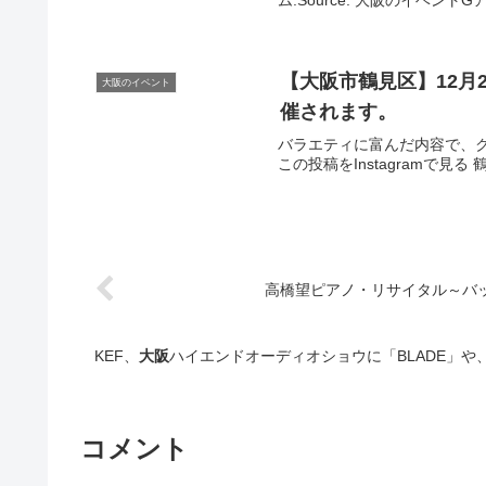
ム.Source: 大阪のイベント
【
大阪
市鶴見区】12
大阪のイベント
催されます。
バラエティに富んだ内容で、
この投稿をInstagramで見る 
高橋望ピアノ・リサイタル～バッハを弾く
KEF、
大阪
ハイエンドオーディオショウに「BLADE」や、
コメント