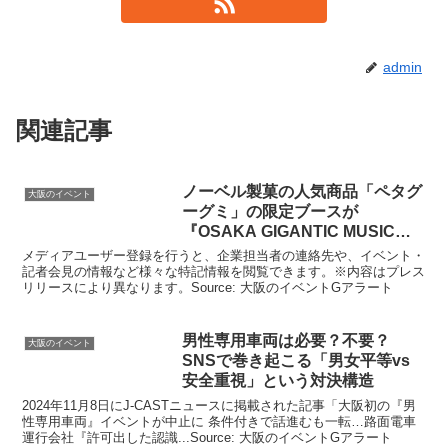
admin
関連記事
ノーベル製菓の人気商品「ペタグ
大阪のイベント
ーグミ」の限定ブースが
『OSAKA GIGANTIC MUSIC
FESTIVAL …
メディアユーザー登録を行うと、企業担当者の連絡先や、イベント・
記者会見の情報など様々な特記情報を閲覧できます。※内容はプレス
リリースにより異なります。Source: 大阪のイベントGアラート
男性専用車両は必要？不要？
大阪のイベント
SNSで巻き起こる「男女平等vs
安全重視」という対決構造
2024年11月8日にJ-CASTニュースに掲載された記事「大阪初の『男
性専用車両』イベントが中止に 条件付きで話進むも一転…路面電車
運行会社『許可出した認識...Source: 大阪のイベントGアラート