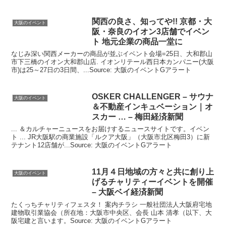
関西の良さ、知ってや!! 京都・
大
大阪のイベント
阪
・奈良のイオン3店舗で
イベン
ト
地元企業の商品一堂に
なじみ深い関西メーカーの商品が並ぶイベント会場=25日、大和郡山
市下三橋のイオン大和郡山店. イオンリテール西日本カンパニー(大阪
市)は25～27日の3日間、...Source: 大阪のイベントGアラート
OSKER CHALLENGER – サウナ
大阪のイベント
＆不動産インキュベーション｜オ
スカー … – 梅田経済新聞
... ＆カルチャーニュースをお届けするニュースサイトです。イベン
ト ... JR大阪駅の商業施設「ルクア大阪」（大阪市北区梅田3）に新
テナント12店舗が...Source: 大阪のイベントGアラート
11月４日地域の方々と共に創り上
大阪のイベント
げるチャリティー
イベント
を開催
–
大阪
ベイ経済新聞
たくっちチャリティフェスタ！ 案内チラシ 一般社団法人大阪府宅地
建物取引業協会（所在地：大阪市中央区、会長 山本 清孝（以下、大
阪宅建と言います。Source: 大阪のイベントGアラート