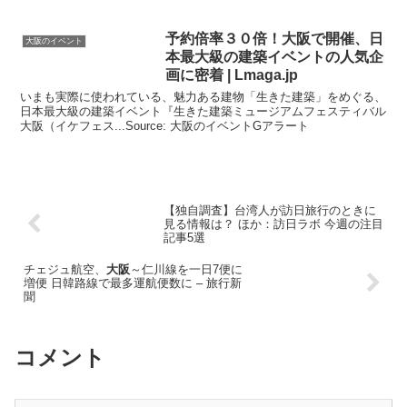
予約倍率３０倍！
大阪
で開催、日
大阪のイベント
本最大級の建築
イベント
の人気企
画に密着 | Lmaga.jp
いまも実際に使われている、魅力ある建物「生きた建築」をめぐる、
日本最大級の建築イベント『生きた建築ミュージアムフェスティバル
大阪（イケフェス...Source: 大阪のイベントGアラート
【独自調査】台湾人が訪日旅行のときに
見る情報は？ ほか：訪日ラボ 今週の注目
記事5選
チェジュ航空、
大阪
～仁川線を一日7便に
増便 日韓路線で最多運航便数に – 旅行新
聞
コメント