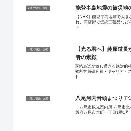
能登半島地震の被災地
大阪の観光・旅行
【NHK】能登半島地震で大
れ、商店街で伝統工芸品などを
ト
【光る君へ】藤原道長
大阪の観光・旅行
者の素顔
喜怒哀楽が激し過ぎる絶対的権
究所客員研究員 · キャリア・スキル
ト
八尾河内音頭まつり T
大阪の観光・旅行
・八尾市観光案内所 八尾市北本町2-1
阪府八尾市本町一丁目1番1号（法人