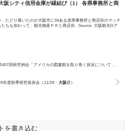
大阪
シティ信用金庫が縁結び（1） 各県事務所と商
い、たどり着いたのが大阪市に34ある道県事務所と商店街のマッチ
ちも加わって、観光物産ＰＲと商店街...Source: 大阪観光Gア
407回研究例会「アメリカの図書館を取り巻く状況について …
5年度秋季研究発表会（11/29・
大阪
府）
トを書き込む