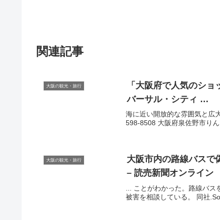
関連記事
「
大阪
府で人気のショッ
大阪の観光・旅行
バーサル・シティ …
海に近い開放的な雰囲気と広
598-8508 大阪府泉佐野市りんくう
大阪
市内の路線バスで
大阪の観光・旅行
– 読売新聞オンライン
... ことがわかった。路線
被害を相談している。 同社.So