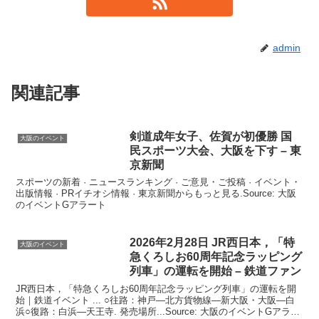
admin
関連記事
剣道成年女子、佐賀が初優勝 国
大阪のイベント
民スポーツ大会、
大阪
を下す – 東
京新聞
スポーツの新着 · ニュースランキング · ご意見・ご投稿 · イベント・
出版情報 · PRイチオシ情報 · 東京新聞からもっと見る.Source: 大阪
のイベントGアラート
2026年2月28日 JR西日本，「特
大阪のイベント
急くろしお60周年記念ラッピング
列車」の運転を開始 – 鉄道ファン
JR西日本，「特急くろしお60周年記念ラッピング列車」の運転を開
始｜鉄道イベント ... ○往路：神戸—北方貨物線—新大阪・大阪—白
浜○復路：白浜—天王寺. 発売場所...Source: 大阪のイベントGアラー