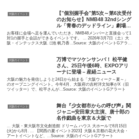
ト
【”個別握手会”第5次～第6次受付
大阪のイベント
のお知らせ】NMB48 32ndシング
ル「青春のデッドライン」劇場
…
お客様に会場へ足を運んでいただき、NMB48メンバーと直接会って1
対1の握手と会話ができるイベントです。 ... 2026年3月7日（土）大
阪・インテックス大阪. □池 帆乃香...Source: 大阪のイベントGアラー
ト
万博でマツケンサンバ！ 松平健
大阪のイベント
さん、25日午後6時、EXPOアリ
ーナに登場 – 産経ニュース
大阪の魅力を発信しようと24日から始まる「大阪ウィーク～夏～」
のオープニングイベント。今年4月、大阪府の吉村洋文知事がX（旧
ツイッター）で、松平さんが...Source: 大阪のイベントGアラート
舞台『少女都市からの呼び声』関
大阪のイベント
ジャニ∞安田章大主演、唐十郎の
名作戯曲を東京＆
大阪
で
... 大阪・東大阪市文化創造館 ドリーム ハウス 大ホールで8月15日
(火)から8月. ... 【関西の夏イベント2023】大阪＆京都の花火大会・
アートイベントなど、...Source: 大阪のイベントGアラート