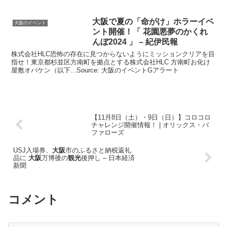
大阪
で夏の「命がけ」ホラー
イベ
大阪のイベント
ント
開催！「 花園悪夢のかくれ
んぼ2024 」 – 紀伊民報
株式会社HLC恐怖の存在に見つからないようにミッションクリアを目
指せ！東京都杉並区方南町を拠点とする株式会社HLC 方南町お化け
屋敷オバケン（以下...Source: 大阪のイベントGアラート
【11月8日（土）・9日（日）】コロコロ
チャレンジ開催情報！ | オリックス・バ
ファローズ
USJ入場券、
大阪
市のふるさと納税返礼
品に
大阪
万博後の
観光
後押し – 日本経済
新聞
コメント