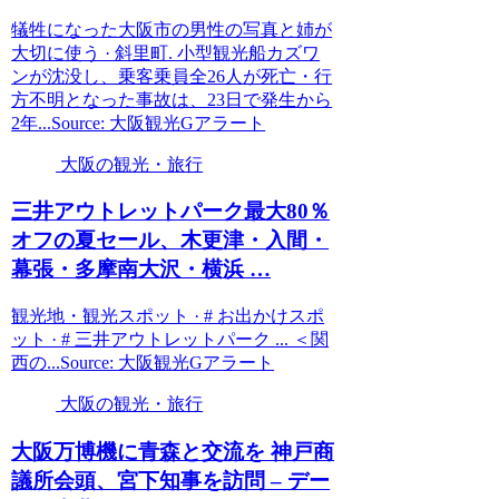
犠牲になった大阪市の男性の写真と姉が
大切に使う · 斜里町. 小型観光船カズワ
ンが沈没し、乗客乗員全26人が死亡・行
方不明となった事故は、23日で発生から
2年...Source: 大阪観光Gアラート
大阪の観光・旅行
三井アウトレットパーク最大80％
オフの夏セール、木更津・入間・
幕張・多摩南大沢・横浜 …
観光地・観光スポット · # お出かけスポ
ット · # 三井アウトレットパーク ... ＜関
西の...Source: 大阪観光Gアラート
大阪の観光・旅行
大阪
万博機に青森と交流を 神戸商
議所会頭、宮下知事を訪問 – デー