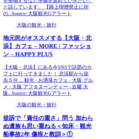
を整備するなど準備を進めていきたい」
と話しています。 【路上喫煙禁止に街
の...Source: 大阪観光Gアラート
大阪の観光・旅行
地元民がオススメする【
大阪
・北
浜】カフェ – MORE | ファッショ
ン – HAPPY PLUS
【大阪・北浜】にある今SNSで話題のカ
フェに行ってきました！ 北浜駅から徒
歩５分 ... 観光 · お洒落カフェ · 大阪 グル
メ · 大阪 アフタヌーンティー · 近畿 大
阪...Source: 大阪観光Gアラート
大阪の観光・旅行
提訴で「責任の重さ」問う 加わら
ぬ遺族も思い重ねる＜知床・
観光
船事故2年 傷痕と教訓＞①