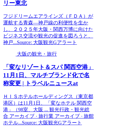
リー東北
フジドリームエアラインズ（ＦＤＡ）が
運航する青森―神戸線の利便性を生か
し、２０２５年大阪・関西万博に向けた
ビジネス交流や観光の促進を図ろうと、
神戸...Source: 大阪観光Gアラート
大阪の観光・旅行
「変なリゾート＆スパ 関西空港」
11月1日、マルチブランド化で名
称変更 | トラベルニュースat
ＨＩＳホテルホールディングス（東京都
港区）は11月1日、「変なホテル 関西空
港」（98室、大阪 ... 観光行政・観光総
合 アーカイブ · 旅行業 アーカイブ · 旅館
ホテル...Source: 大阪観光Gアラート