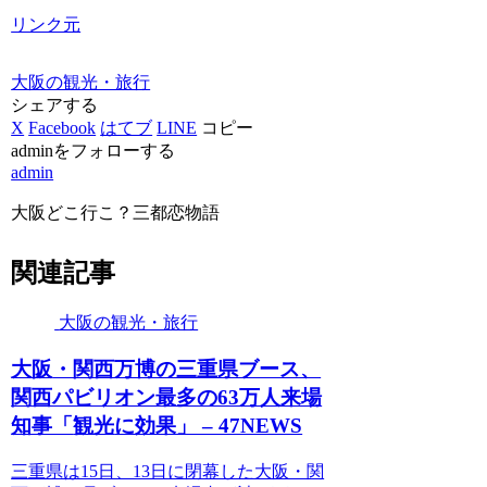
リンク元
大阪の観光・旅行
シェアする
X
Facebook
はてブ
LINE
コピー
adminをフォローする
admin
大阪どこ行こ？三都恋物語
関連記事
大阪の観光・旅行
大阪
・関西万博の三重県ブース、
関西パビリオン最多の63万人来場
知事「
観光
に効果」 – 47NEWS
三重県は15日、13日に閉幕した大阪・関