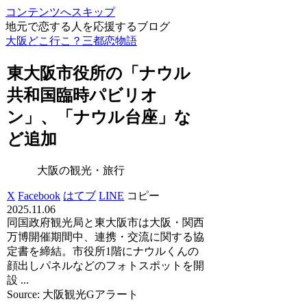
コンテンツへスキップ
地元で恋する人を応援するブログ
大阪どこ行こ？三都恋物語
東
大阪
市役所の「ナウル
共和国臨時パビリオ
ン」、「ナウル台座」な
ど追加
大阪の観光・旅行
X
Facebook
はてブ
LINE
コピー
2025.11.06
同国政府観光局と東大阪市は大阪・関西
万博開催期間中、連携・交流に関する協
定書を締結。市役所1階にナウルくんの
顔出しパネルなどのフォトスポットを開
設 ...
Source: 大阪観光Gアラート