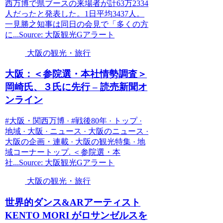
西万博で県ブースの来場者が計63万2334
人だったと発表した。1日平均3437人。
一見勝之知事は同日の会見で「多くの方
に...Source: 大阪観光Gアラート
大阪の観光・旅行
大阪
：＜参院選・本社情勢調査＞
岡崎氏、３氏に先行 – 読売新聞オ
ンライン
#大阪・関西万博 · #戦後80年 · トップ ·
地域 · 大阪 · ニュース · 大阪のニュース ·
大阪の企画・連載 · 大阪の観光特集 · 地
域コーナートップ. ＜参院選・本
社...Source: 大阪観光Gアラート
大阪の観光・旅行
世界的ダンス&ARアーティスト
KENTO MORI がロサンゼルスを