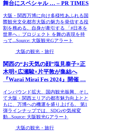
舞台にスペシャル … – PR TIMES
大阪・関西万博に向け多様性あふれる国
際観光文化都市大阪の魅力を発信する役
割を務める。自身が牽引する 「#日本を
世界へ」プロジェクト を舞の表現を持
って...Source: 大阪観光Gアラート
大阪の観光・旅行
関西の“お天気の顔”塩見泰子×正
木明×広瀬駿×片平敦が集結へ
『Warai Mirai Fes 2024』開催 …
インバウンド拡大、国内観光振興、そし
て大阪・関西エリアの都市魅力向上とと
もに、万博への機運を盛り上げる。 第1
弾ラインナップでは、SDGsや気候変
動...Source: 大阪観光Gアラート
大阪の観光・旅行