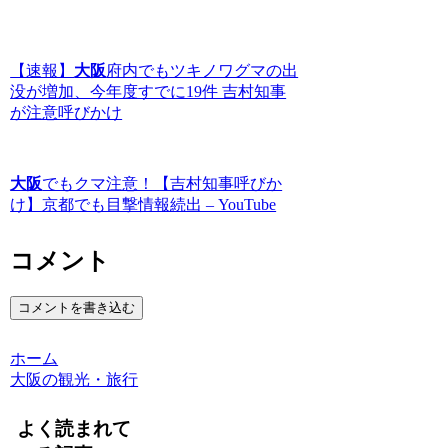
【速報】
大阪
府内でもツキノワグマの出
没が増加、今年度すでに19件 吉村知事
が注意呼びかけ
大阪
でもクマ注意！【吉村知事呼びか
け】京都でも目撃情報続出 – YouTube
コメント
コメントを書き込む
ホーム
大阪の観光・旅行
よく読まれて