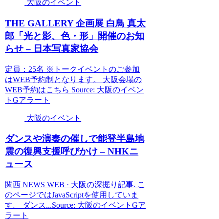
大阪のイベント
THE GALLERY 企画展 白鳥 真太
郎「光と影、色・形」開催のお知
らせ – 日本写真家協会
定員：25名 ※トークイベントのご参加
はWEB予約制となります。 大阪会場の
WEB予約はこちら Source: 大阪のイベン
トGアラート
大阪のイベント
ダンスや演奏の催しで能登半島地
震の復興支援呼びかけ – NHKニ
ュース
関西 NEWS WEB · 大阪の深掘り記事. こ
のページではJavaScriptを使用していま
す。 ダンス...Source: 大阪のイベントGア
ラート