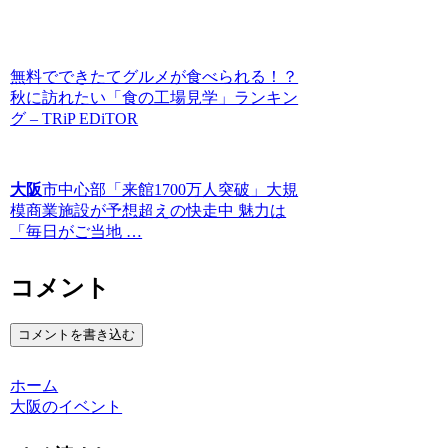
無料でできたてグルメが食べられる！？
秋に訪れたい「食の工場見学」ランキン
グ – TRiP EDiTOR
大阪
市中心部「来館1700万人突破」大規
模商業施設が予想超えの快走中 魅力は
「毎日がご当地 …
コメント
コメントを書き込む
ホーム
大阪のイベント