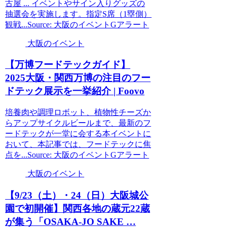
古屋 ... イベントやサイン入りグッズの
抽選会を実施します。指定S席（1塁側）
観戦...Source: 大阪のイベントGアラート
大阪のイベント
【万博フードテックガイド】
2025
大阪
・関西万博の注目のフー
ドテック展示を一挙紹介 | Foovo
培養肉や調理ロボット、植物性チーズか
らアップサイクルビールまで、最新のフ
ードテックが一堂に会する本イベントに
おいて、本記事では、フードテックに焦
点を...Source: 大阪のイベントGアラート
大阪のイベント
【9/23（土）・24（日）
大阪
城公
園で初開催】関西各地の蔵元22蔵
が集う「OSAKA-JO SAKE …