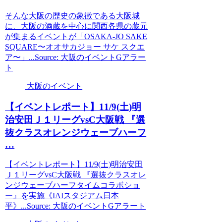
そんな大阪の歴史の象徴である大阪城
に、大阪の酒蔵を中心に関西各県の蔵元
が集まるイベントが「OSAKA-JO SAKE
SQUARE〜オオサカジョー サケ スクエ
ア〜」...Source: 大阪のイベントGアラー
ト
大阪のイベント
【
イベント
レポート】11/9(土)明
治安田Ｊ１リーグvsC
大阪
戦 『選
抜クラスオレンジウェーブハーフ
…
【イベントレポート】11/9(土)明治安田
Ｊ１リーグvsC大阪戦 『選抜クラスオレ
ンジウェーブハーフタイムコラボショ
ー』を実施《IAIスタジアム日本
平》...Source: 大阪のイベントGアラート