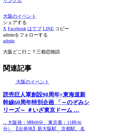
リンク元
大阪のイベント
シェアする
X
Facebook
はてブ
LINE
コピー
adminをフォローする
admin
大阪どこ行こ？三都恋物語
関連記事
大阪のイベント
読売巨人軍創設90周年×東海道新
幹線60周年特別企画 「～のぞみシ
リーズ～ ＃いざ東京ドーム …
... 大阪発：9時09分、東京着：11時36
分） 【出発地】新大阪駅、京都駅、名