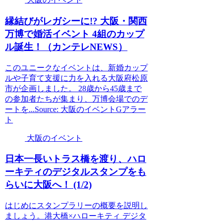
縁結びがレガシーに!?
大阪
・関西
万博で婚活
イベント
4組のカップ
ル誕生！（カンテレNEWS）
このユニークなイベントは、新婚カップ
ルや子育て支援に力を入れる大阪府松原
市が企画しました。 28歳から45歳まで
の参加者たちが集まり、万博会場でのデ
ートを...Source: 大阪のイベントGアラー
ト
大阪のイベント
日本一長いトラス橋を渡り、ハロ
ーキティのデジタルスタンプをも
らいに
大阪
へ！ (1/2)
はじめにスタンプラリーの概要を説明し
ましょう。港大橋×ハローキティ デジタ