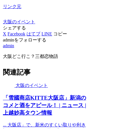
リンク元
大阪のイベント
シェアする
X
Facebook
はてブ
LINE
コピー
adminをフォローする
admin
大阪どこ行こ？三都恋物語
関連記事
大阪のイベント
「雪國商店KITTE
大阪
店」新潟の
コメと酒をアピール！ | ニュース |
上越妙高タウン情報
... 大阪店」で、新米のすくい取りや利き