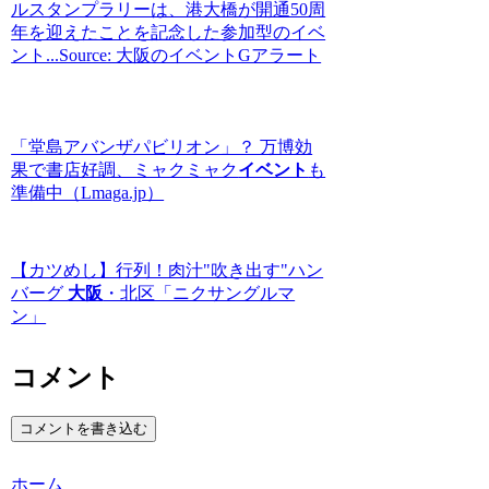
ルスタンプラリーは、港大橋が開通50周
年を迎えたことを記念した参加型のイベ
ント...Source: 大阪のイベントGアラート
「堂島アバンザパビリオン」？ 万博効
果で書店好調、ミャクミャク
イベント
も
準備中（Lmaga.jp）
【カツめし】行列！肉汁"吹き出す"ハン
バーグ
大阪
・北区「ニクサングルマ
ン」
コメント
コメントを書き込む
ホーム