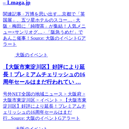
– Lmaga.jp
関連記事 · 万博を思い出す…京都で「英
国展」、五ツ星ホテルのスコー… · 大
阪・梅田に「純喫茶」が集結！人気メニ
ュー×サンリオグ… · 「阪急うめだ」で
あんこ催事！Source: 大阪のイベントGア
ラート
大阪のイベント
【
大阪
市東淀川区】好評により延
長！プレミアムチェリッシュの16
周年セールはまだ行われてい …
号外NET全国の地域ニュース > 大阪府 >
大阪市東淀川区 > イベント > 【大阪市東
淀川区】好評により延長！プレミアムチ
ェリッシュの16周年セールはまだ
行...Source: 大阪のイベントGアラート
大阪のイベント