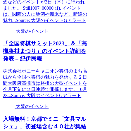
酒などのイベントが3日（木）に行われ
ました。 Still1007_00000 (1). イベント
は、関西の人に地酒や新米など、新潟の
魅力...Source: 大阪のイベントGアラート
大阪のイベント
「全国将棋サミット2023」＆「高
槻将棋まつり」の
イベント
詳細を
発表 – 紀伊民報
株式会社ポニーキャニオン将棋のまち高
槻から全国へ将棋の魅力を発信する２日
間大阪府高槻市は将棋の大型イベントを
今月下旬に２日連続で開催します。10月
28...Source: 大阪のイベントGアラート
大阪のイベント
入場無料！京都でミニ「文具マル
シェ」、初登場含む４０社が集結