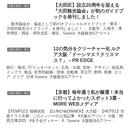
【大田区】設立20周年を迎える
大阪の観光・旅行
『大田
観光
協会』が初のガイドブ
ックを発刊しました！
... 観光協会が、協会として初のオフィシャルガイドブック「東京・
大田区観光ガイドブック」を発刊しました！ ... 大阪市 · 八尾市 · 堺
市堺区・西区 · 堺市北区・東区...Source: 大阪観光Gアラート
12の気分をクリーチャー化 ルク
大阪の観光・旅行
ア
大阪
「ドーシマス？クリスマ
ス？」 – PR EDGE
旅行・観光; IT/インターネット; 広告・出版; 芸術・デザイン; 放送局;
インフラ; 食品; 非営利組織・団体; 自動車; 官公庁; 飲料; 医療. エリ
ア. クリア. 日本.Source: 大阪観光Gアラート
【京都】毎年通う私が厳選！本当
大阪の観光・旅行
に行ってよかったスポット3選 –
MORE WEBメディア
【TEMPLE】瑠璃光院 · 【LUNCH&DINNER】大力邸 · 【HOTEL】空
庭テラス京都 · このメンバーの人気記事 · #大阪がアツい！ 大阪・関
西万博2025 · #女子会ディナー · #...Source: 大阪観光Gアラー...