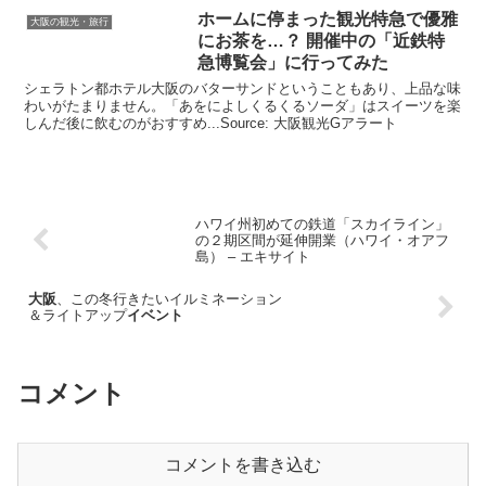
ホームに停まった
観光
特急で優雅
大阪の観光・旅行
にお茶を…？ 開催中の「近鉄特
急博覧会」に行ってみた
シェラトン都ホテル大阪のバターサンドということもあり、上品な味
わいがたまりません。「あをによしくるくるソーダ」はスイーツを楽
しんだ後に飲むのがおすすめ...Source: 大阪観光Gアラート
ハワイ州初めての鉄道「スカイライン」
の２期区間が延伸開業（ハワイ・オアフ
島） – エキサイト
大阪
、この冬行きたいイルミネーション
＆ライトアップ
イベント
コメント
コメントを書き込む