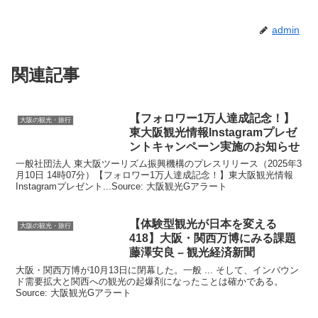
admin
関連記事
【フォロワー1万人達成記念！】
大阪の観光・旅行
東
大阪観光
情報Instagramプレゼ
ントキャンペーン実施のお知らせ
一般社団法人 東大阪ツーリズム振興機構のプレスリリース（2025年3
月10日 14時07分）【フォロワー1万人達成記念！】東大阪観光情報
Instagramプレゼント...Source: 大阪観光Gアラート
【体験型
観光
が日本を変える
大阪の観光・旅行
418】
大阪
・関西万博にみる課題
藤澤安良 – 観光経済新聞
大阪・関西万博が10月13日に閉幕した。一般 ... そして、インバウン
ド需要拡大と関西への観光の起爆剤になったことは確かである。
Source: 大阪観光Gアラート