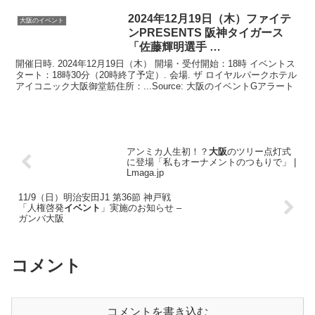
2024年12月19日（木）ファイテ
大阪のイベント
ンPRESENTS 阪神タイガース
「佐藤輝明選手 …
開催日時. 2024年12月19日（木） 開場・受付開始：18時 イベントス
タート：18時30分（20時終了予定）. 会場. ザ ロイヤルパークホテル
アイコニック大阪御堂筋住所：...Source: 大阪のイベントGアラート
アンミカ人生初！？
大阪
のツリー点灯式
に登場「私もオーナメントのつもりで」 |
Lmaga.jp
11/9（日）明治安田J1 第36節 神戸戦
「人権啓発
イベント
」実施のお知らせ –
ガンバ大阪
コメント
コメントを書き込む