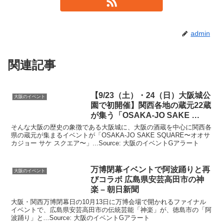
admin
関連記事
【9/23（土）・24（日）
大阪
城公
大阪のイベント
園で初開催】関西各地の蔵元22蔵
が集う「OSAKA-JO SAKE …
そんな大阪の歴史の象徴である大阪城に、大阪の酒蔵を中心に関西各
県の蔵元が集まるイベントが「OSAKA-JO SAKE SQUARE〜オオサ
カジョー サケ スクエア〜」...Source: 大阪のイベントGアラート
万博閉幕
イベント
で阿波踊りと再
大阪のイベント
びコラボ 広島県安芸高田市の神
楽 – 朝日新聞
大阪・関西万博閉幕日の10月13日に万博会場で開かれるファイナル
イベントで、広島県安芸高田市の伝統芸能「神楽」が、徳島市の「阿
波踊り」と...Source: 大阪のイベントGアラート