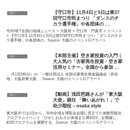
【守口市】11月4日と5日は第37
大阪のイベント
回守口市民まつり 「ダンスのチ
カラ選手権」や各団体の …
号外NET全国の地域ニュース > 大阪府 > 守口市・門真市 > イベント
> 【守口市】11月4日と5日は第37回守口市民まつり♪「ダンスのチカ
ラ選手権」や各団体の...Source: 大阪のイベントGアラート
【本部主催】空き家投資の入門｜
大阪のイベント
大人気の「古家再生投資・空き家
活用セミナー」全国から参加 …
... 月13日時点）の「一般社団法人 全国古家再生推進協議会（所在
地：大阪府東大阪 ... Source: 大阪のイベントGアラート
【動画】浅田芭路さんが「東
大阪
大阪のイベント
大使」就任 「舞いあがれ！」で
幼少期役 – osaka style
東大阪市では1日から、市内全域を博覧会会場に見立てた体験型観光
プログラムイベント「ひがしおおさか体感まち博2023」を開催し、
約50プログラムを展開する。Source: 大阪のイベントGアラート