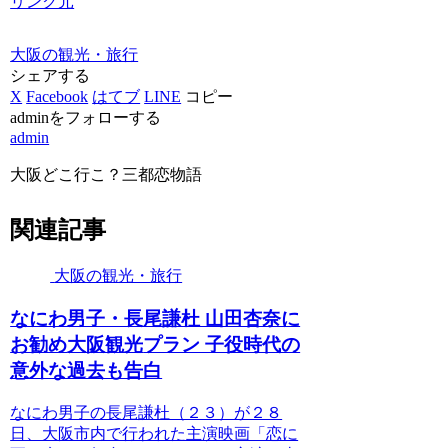
リンク元
大阪の観光・旅行
シェアする
X
Facebook
はてブ
LINE
コピー
adminをフォローする
admin
大阪どこ行こ？三都恋物語
関連記事
大阪の観光・旅行
なにわ男子・長尾謙杜 山田杏奈に
お勧め
大阪観光
プラン 子役時代の
意外な過去も告白
なにわ男子の長尾謙杜（２３）が２８
日、大阪市内で行われた主演映画「恋に