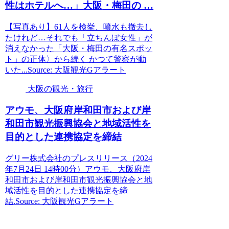
性はホテルへ…」
大阪
・梅田の …
【写真あり】61人を検挙、噴水も撤去し
たけれど…それでも「立ちんぼ女性」が
消えなかった「大阪・梅田の有名スポッ
ト」の正体〉から続く かつて警察が動
いた...Source: 大阪観光Gアラート
大阪の観光・旅行
アウモ、
大阪
府岸和田市および岸
和田市
観光
振興協会と地域活性を
目的とした連携協定を締結
グリー株式会社のプレスリリース（2024
年7月24日 14時00分）アウモ、大阪府岸
和田市および岸和田市観光振興協会と地
域活性を目的とした連携協定を締
結.Source: 大阪観光Gアラート