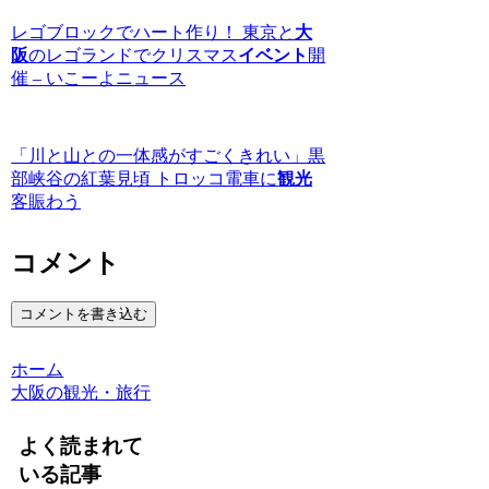
レゴブロックでハート作り！ 東京と
大
阪
のレゴランドでクリスマス
イベント
開
催 – いこーよニュース
「川と山との一体感がすごくきれい」黒
部峡谷の紅葉見頃 トロッコ電車に
観光
客賑わう
コメント
コメントを書き込む
ホーム
大阪の観光・旅行
よく読まれて
いる記事