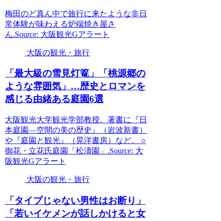
梅田のど真ん中で旅行に来たような非日
常体験が味わえる炉端焼き屋さ
ん.Source: 大阪観光Gアラート
大阪の観光・旅行
「最大級の雪見灯篭」「桃源郷の
ような雰囲気」…歴史とロマンを
感じる由緒ある庭園6選
大阪観光大学観光学部教授。著書に『日
本庭園—空間の美の歴史』（岩波新書）
や『庭園と観光』（晃洋書房）など。 ○
御花・立花氏庭園「松濤園」.Source: 大
阪観光Gアラート
大阪の観光・旅行
「タイプじゃない男性はお断り」
「若いイケメンが話しかけると女