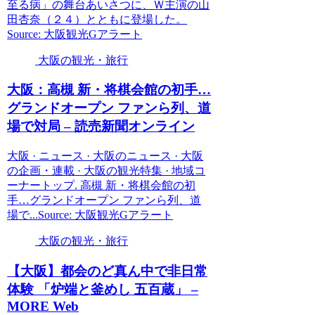
至る病」の舞台あいさつに、Ｗ主演の山
田杏奈（２４）とともに登場した。
Source: 大阪観光Gアラート
大阪の観光・旅行
大阪
：高槻 新・将棋会館の初手…
グランドオープン ファンら列、道
場で対局 – 読売新聞オンライン
大阪 · ニュース · 大阪のニュース · 大阪
の企画・連載 · 大阪の観光特集 · 地域コ
ーナートップ. 高槻 新・将棋会館の初
手…グランドオープン ファンら列、道
場で...Source: 大阪観光Gアラート
大阪の観光・旅行
【
大阪
】都会のど真ん中で非日常
体験 「炉端と釜めし 五百蔵」 –
MORE Web