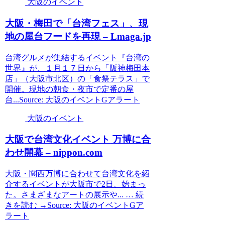
大阪のイベント
大阪
・梅田で「台湾フェス」、現
地の屋台フードを再現 – Lmaga.jp
台湾グルメが集結するイベント『台湾の
世界』が、１月１７日から「阪神梅田本
店」（大阪市北区）の「食祭テラス」で
開催。現地の朝食・夜市で定番の屋
台...Source: 大阪のイベントGアラート
大阪のイベント
大阪
で台湾文化
イベント
万博に合
わせ開幕 – nippon.com
大阪・関西万博に合わせて台湾文化を紹
介するイベントが大阪市で2日、始まっ
た。さまざまなアートの展示や... … 続
きを読む →Source: 大阪のイベントGア
ラート