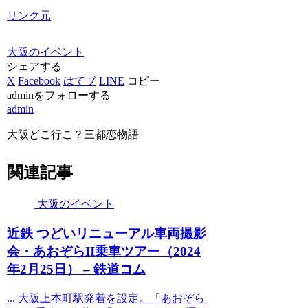
リンク元
大阪のイベント
シェアする
X
Facebook
はてブ
LINE
コピー
adminをフォローする
admin
大阪どこ行こ？三都恋物語
関連記事
大阪のイベント
近鉄 つどいリニューアル車両撮影
会・あおぞらII乗車ツアー（2024
年2月25日） – 鉄道コム
... 大阪上本町駅発着を設定。「あおぞら