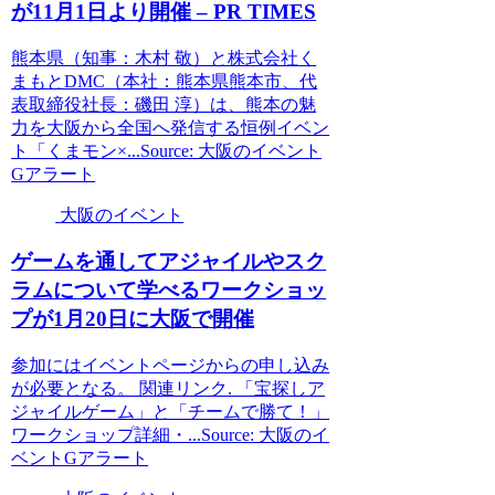
が11月1日より開催 – PR TIMES
熊本県（知事：木村 敬）と株式会社く
まもとDMC（本社：熊本県熊本市、代
表取締役社長：磯田 淳）は、熊本の魅
力を大阪から全国へ発信する恒例イベン
ト「くまモン×...Source: 大阪のイベント
Gアラート
大阪のイベント
ゲームを通してアジャイルやスク
ラムについて学べるワークショッ
プが1月20日に
大阪
で開催
参加にはイベントページからの申し込み
が必要となる。 関連リンク. 「宝探しア
ジャイルゲーム」と「チームで勝て！」
ワークショップ詳細・...Source: 大阪のイ
ベントGアラート