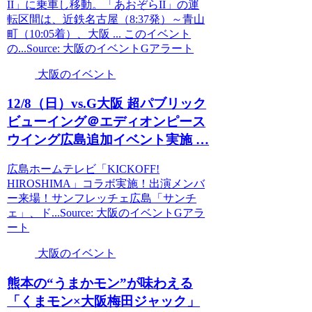
II」に乗車し移動。「あおぞらII」の運
転区間は、近鉄名古屋（8:37発）～青山
町（10:05着）、大阪 ... このイベント
の...Source: 大阪のイベントGアラート
大阪のイベント
12/8（日）vs.G
大阪
超パブリック
ビューイング＠エディオンピース
ウイング広島追加
イベント
実施 …
広島ホームテレビ「KICKOFF!
HIROSHIMA」コラボ実施！出演メンバ
ー来場！サンフレッチェ広島「サンチ
ェ」、ド...Source: 大阪のイベントGアラ
ート
大阪のイベント
熊本の“うまかモン”が味わえる
「くまモン×
大阪
梅田ジャック」