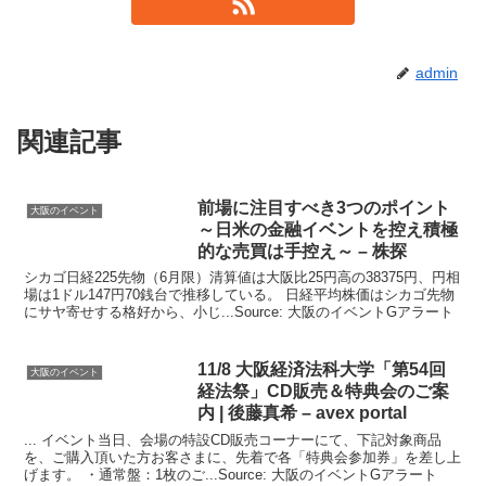
admin
関連記事
前場に注目すべき3つのポイント
大阪のイベント
～日米の金融
イベント
を控え積極
的な売買は手控え～ – 株探
シカゴ日経225先物（6月限）清算値は大阪比25円高の38375円、円相
場は1ドル147円70銭台で推移している。 日経平均株価はシカゴ先物
にサヤ寄せする格好から、小じ...Source: 大阪のイベントGアラート
11/8
大阪
経済法科大学「第54回
大阪のイベント
経法祭」CD販売＆特典会のご案
内 | 後藤真希 – avex portal
... イベント当日、会場の特設CD販売コーナーにて、下記対象商品
を、ご購入頂いた方お客さまに、先着で各「特典会参加券」を差し上
げます。 ・通常盤：1枚のご...Source: 大阪のイベントGアラート