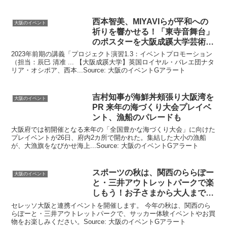
西本智美、MIYAVIらが平和への
大阪のイベント
祈りを響かせる！「東寺音舞台」
のポスターを
大阪
成蹊大学芸術
…
2023年前期の講義「プロジェクト演習1.3：イベントプロモーション
（担当：辰巳 清准 ... 【大阪成蹊大学】英国ロイヤル・バレエ団ナタ
リア・オシポア、西本...Source: 大阪のイベントGアラート
吉村知事が海鮮丼頰張り
大阪
湾を
大阪のイベント
PR 来年の海づくり大会プレ
イベ
ント
、漁船のパレードも
大阪府では初開催となる来年の「全国豊かな海づくり大会」に向けた
プレイベントが26日、府内2カ所で開かれた。集結した大小の漁船
が、大漁旗をなびかせ海上...Source: 大阪のイベントGアラート
スポーツの秋は、関西のららぽー
大阪のイベント
と・三井アウトレットパークで楽
しもう！お子さまから大人まで
…
セレッソ大阪と連携イベントを開催します。 今年の秋は、関西のら
らぽーと・三井アウトレットパークで、サッカー体験イベントやお買
物をお楽しみください。Source: 大阪のイベントGアラート