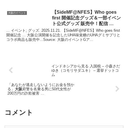
【SideMF@NFES】Who goes
大阪のイベント
first 開催記念グッズ＆一部
イベン
ト
公式グッズ 販売中！配信 …
... イベント; グッズ. 2025.11.21. 【SideMF@NFES】Who goes first
開催記念 ... 大阪公演開催を記念したUHA味覚糖のUHAグミサプリと
コラボ商品も販売中...Source: 大阪のイベントGア...
インドネシアから見る 入国税 – 小森さだ
ゆき（コモリサダユキ） – 選挙ドットコ
ム
「あなたが逃走しないようにお金を預か
る」
大阪
府警を名乗る男に50代女性が
200万円の詐欺被害 …
コメント