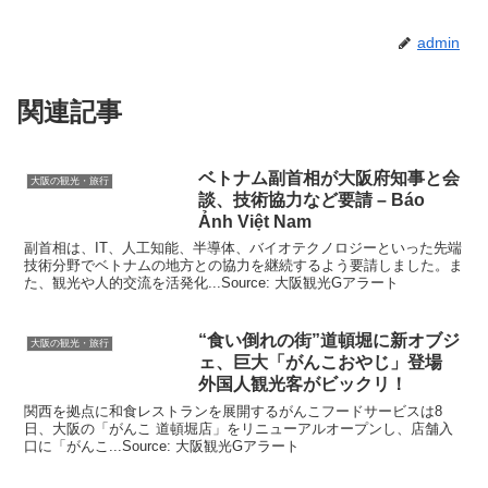
admin
関連記事
ベトナム副首相が
大阪
府知事と会
大阪の観光・旅行
談、技術協力など要請 – Báo
Ảnh Việt Nam
副首相は、IT、人工知能、半導体、バイオテクノロジーといった先端
技術分野でベトナムの地方との協力を継続するよう要請しました。ま
た、観光や人的交流を活発化...Source: 大阪観光Gアラート
“食い倒れの街”道頓堀に新オブジ
大阪の観光・旅行
ェ、巨大「がんこおやじ」登場
外国人
観光
客がビックリ！
関西を拠点に和食レストランを展開するがんこフードサービスは8
日、大阪の「がんこ 道頓堀店」をリニューアルオープンし、店舗入
口に「がんこ...Source: 大阪観光Gアラート