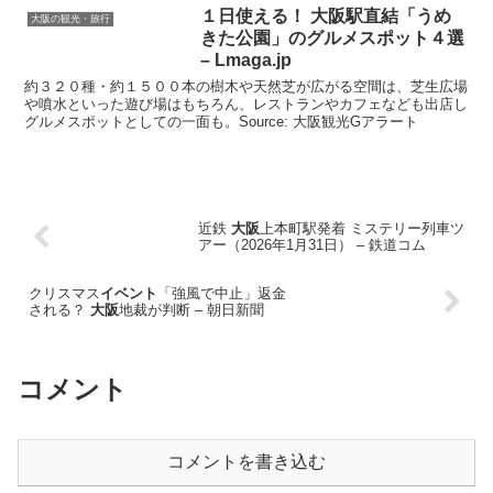
１日使える！
大阪
駅直結「うめ
大阪の観光・旅行
きた公園」のグルメスポット４選
– Lmaga.jp
約３２０種・約１５００本の樹木や天然芝が広がる空間は、芝生広場
や噴水といった遊び場はもちろん、レストランやカフェなども出店し
グルメスポットとしての一面も。Source: 大阪観光Gアラート
近鉄
大阪
上本町駅発着 ミステリー列車ツ
アー（2026年1月31日） – 鉄道コム
クリスマス
イベント
「強風で中止」返金
される？
大阪
地裁が判断 – 朝日新聞
コメント
コメントを書き込む