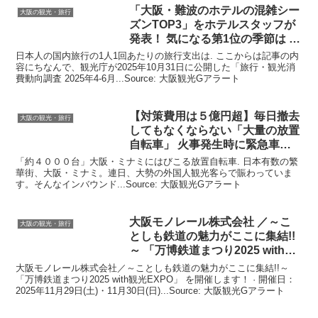
「
大阪
・難波のホテルの混雑シー
大阪の観光・旅行
ズンTOP3」をホテルスタッフが
発表！ 気になる第1位の季節は …
日本人の国内旅行の1人1回あたりの旅行支出は. ここからは記事の内
容にちなんで、観光庁が2025年10月31日に公開した「旅行・観光消
費動向調査 2025年4-6月...Source: 大阪観光Gアラート
【対策費用は５億円超】毎日撤去
大阪の観光・旅行
してもなくならない「大量の放置
自転車」 火事発生時に緊急車両
…
「約４０００台」大阪・ミナミにはびこる放置自転車. 日本有数の繁
華街、大阪・ミナミ。連日、大勢の外国人観光客らで賑わっていま
す。そんなインバウンド...Source: 大阪観光Gアラート
大阪
モノレール株式会社 ／～こ
大阪の観光・旅行
としも鉄道の魅力がここに集結!!
～ 「万博鉄道まつり2025 with
観
光
…
大阪モノレール株式会社／～ことしも鉄道の魅力がここに集結!!～
「万博鉄道まつり2025 with観光EXPO」 を開催します！ · 開催日：
2025年11月29日(土)・11月30日(日)...Source: 大阪観光Gアラート