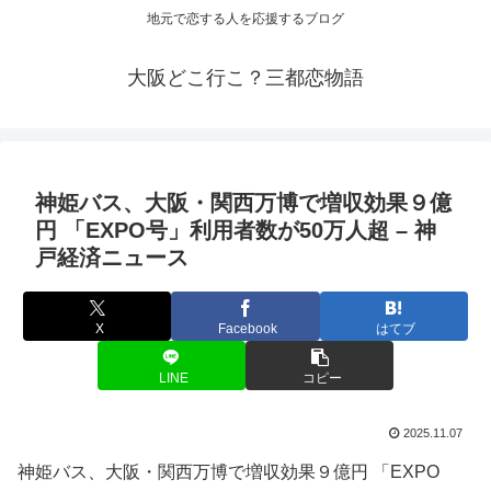
地元で恋する人を応援するブログ
大阪どこ行こ？三都恋物語
神姫バス、
大阪
・関西万博で増収効果９億
円 「EXPO号」利用者数が50万人超 – 神
戸経済ニュース
X
Facebook
はてブ
LINE
コピー
2025.11.07
神姫バス、大阪・関西万博で増収効果９億円 「EXPO